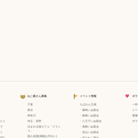
ねこ親さん募集
イベント情報
ボラ
千葉
ちばわん主催
一時
東京
−
篠崎いぬ親会
イベ
神奈川
−
船橋いぬ親会
運搬
い)
埼玉・長野
−
八王子いぬ親会
ボラ
で
泊まれる猫カフェ「クラシ
−
葛飾いぬ親会
コ」
ト
−
流山いぬ親会
個人保護(掲載お手伝い)
DF]
−
流山ねこ親会