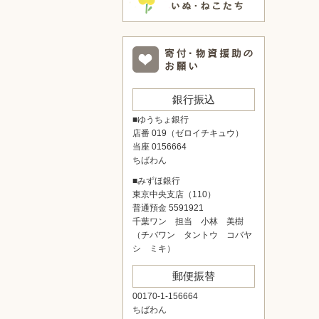
銀行振込
■ゆうちょ銀行
店番 019（ゼロイチキュウ）
当座 0156664
ちばわん
■みずほ銀行
東京中央支店（110）
普通預金 5591921
千葉ワン 担当 小林 美樹
（チバワン タントウ コバヤ
シ ミキ）
郵便振替
00170-1-156664
ちばわん