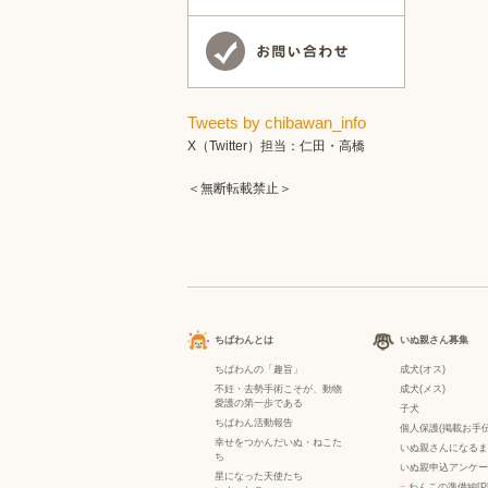
Tweets by chibawan_info
X（Twitter）担当：仁田・高橋
＜無断転載禁止＞
ちばわんとは
いぬ親さん募集
ちばわんの「趣旨」
成犬(オス)
不妊・去勢手術こそが、動物
成犬(メス)
愛護の第一歩である
子犬
ちばわん活動報告
個人保護(掲載お手伝
幸せをつかんだいぬ・ねこた
いぬ親さんになるま
ち
いぬ親申込アンケー
星になった天使たち
−
わんこの準備編[P