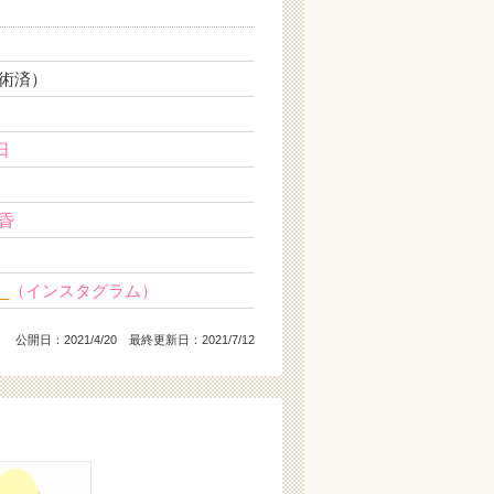
術済）
日
昏
i_
（インスタグラム）
公開日：
2021/4/20
最終更新日：2021/7/12