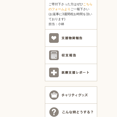
ご寄付下さった方はぜひ
こちら
のフォームより
ご一報下さい
(お返事に3週間程お時間を頂い
ております)
担当：小林