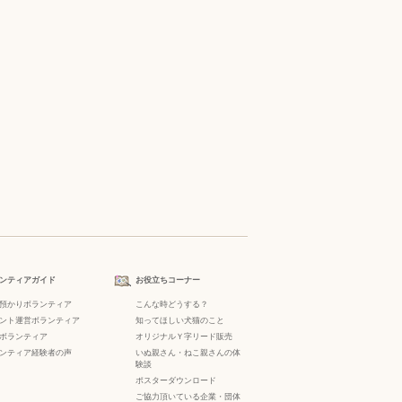
ンティアガイド
お役立ちコーナー
預かりボランティア
こんな時どうする？
ント運営ボランティア
知ってほしい犬猫のこと
ボランティア
オリジナルＹ字リード販売
ンティア経験者の声
いぬ親さん・ねこ親さんの体
験談
ポスターダウンロード
ご協力頂いている企業・団体