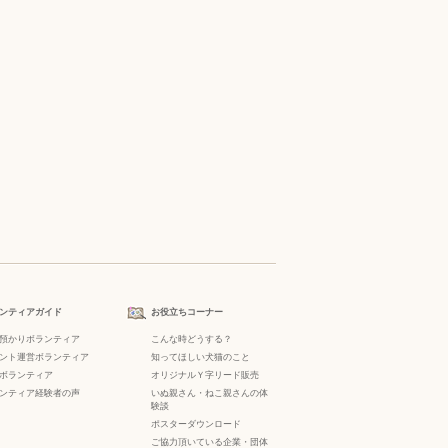
ンティアガイド
お役立ちコーナー
預かりボランティア
こんな時どうする？
ント運営ボランティア
知ってほしい犬猫のこと
ボランティア
オリジナルＹ字リード販売
ンティア経験者の声
いぬ親さん・ねこ親さんの体
験談
ポスターダウンロード
ご協力頂いている企業・団体