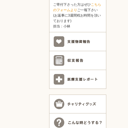
ご寄付下さった方はぜひ
こちら
のフォームより
ご一報下さい
(お返事に3週間程お時間を頂い
ております)
担当：小林