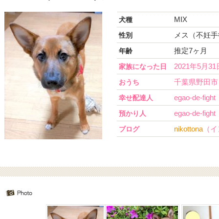
MIX
犬種
メス（不妊手
性別
推定7ヶ月
年齢
2021年5月31
家族になった日
千葉県野田市
おうち
egao-de-fight
幸せ配達人
egao-de-fight
預かり人
nikottona
（イ
ブログ