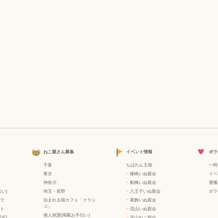
ねこ親さん募集
イベント情報
ボラ
千葉
ちばわん主催
一時
東京
−
篠崎いぬ親会
イベ
神奈川
−
船橋いぬ親会
運搬
い)
埼玉・長野
−
八王子いぬ親会
ボラ
で
泊まれる猫カフェ「クラシ
−
葛飾いぬ親会
コ」
ト
−
流山いぬ親会
個人保護(掲載お手伝い)
DF]
−
流山ねこ親会