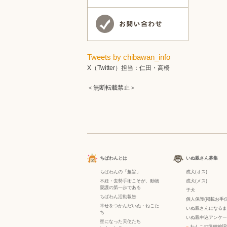
Tweets by chibawan_info
X（Twitter）担当：仁田・高橋
＜無断転載禁止＞
ちばわんとは
いぬ親さん募集
ちばわんの「趣旨」
成犬(オス)
不妊・去勢手術こそが、動物
成犬(メス)
愛護の第一歩である
子犬
ちばわん活動報告
個人保護(掲載お手伝
幸せをつかんだいぬ・ねこた
いぬ親さんになるま
ち
いぬ親申込アンケー
星になった天使たち
−
わんこの準備編[P