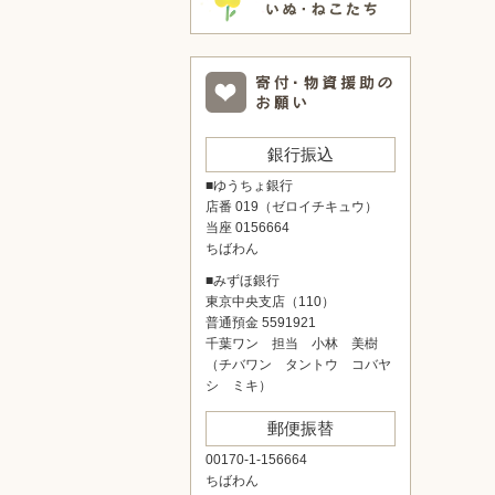
銀行振込
■ゆうちょ銀行
店番 019（ゼロイチキュウ）
当座 0156664
ちばわん
■みずほ銀行
東京中央支店（110）
普通預金 5591921
千葉ワン 担当 小林 美樹
（チバワン タントウ コバヤ
シ ミキ）
郵便振替
00170-1-156664
ちばわん