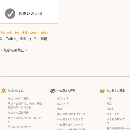
Tweets by chibawan_info
X（Twitter）担当：仁田・高橋
＜無断転載禁止＞
ちばわんとは
いぬ親さん募集
ねこ親さん募集
ちばわんの「趣旨」
成犬(オス)
千葉
不妊・去勢手術こそが、動物
成犬(メス)
東京
愛護の第一歩である
子犬
神奈川
ちばわん活動報告
個人保護(掲載お手伝い)
埼玉・長野
幸せをつかんだいぬ・ねこた
いぬ親さんになるまで
泊まれる猫カフェ「
ち
コ」
いぬ親申込アンケート
星になった天使たち
個人保護(掲載お手伝
−
わんこの準備編[PDF]