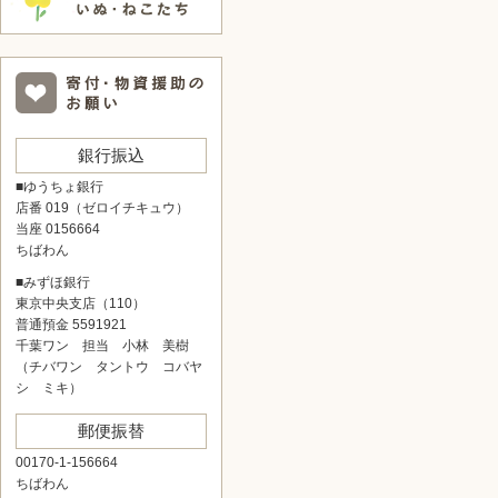
銀行振込
■ゆうちょ銀行
店番 019（ゼロイチキュウ）
当座 0156664
ちばわん
■みずほ銀行
東京中央支店（110）
普通預金 5591921
千葉ワン 担当 小林 美樹
（チバワン タントウ コバヤ
シ ミキ）
郵便振替
00170-1-156664
ちばわん