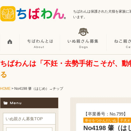
ちばわんは保護された犬猫を家族に
います。
ちばわんは「不妊・去勢手術こそが、動
る
HOME
> No4198 肇（はじめ）→チップ
【卒業番号：No.799】
いぬ親さん募集TOP
幸せをつかんだいぬ
子犬オ
No4198 肇