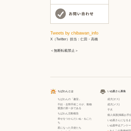
Tweets by chibawan_info
X（Twitter）担当：仁田・高橋
＜無断転載禁止＞
ちばわんとは
いぬ親さん募集
ちばわんの「趣旨」
成犬(オス)
不妊・去勢手術こそが、動物
成犬(メス)
愛護の第一歩である
子犬
ちばわん活動報告
個人保護(掲載お手伝
幸せをつかんだいぬ・ねこた
いぬ親さんになるま
ち
いぬ親申込アンケー
星になった天使たち
−
わんこの準備編[P