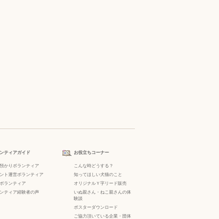
ンティアガイド
お役立ちコーナー
預かりボランティア
こんな時どうする？
ント運営ボランティア
知ってほしい犬猫のこと
ボランティア
オリジナルＹ字リード販売
ンティア経験者の声
いぬ親さん・ねこ親さんの体
験談
ポスターダウンロード
ご協力頂いている企業・団体