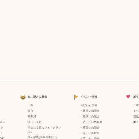
ねこ親さん募集
イベント情報
ボラ
千葉
ちばわん主催
一時
東京
−
篠崎いぬ親会
イベ
神奈川
−
船橋いぬ親会
運搬
い)
埼玉・長野
−
八王子いぬ親会
ボラ
で
泊まれる猫カフェ「クラシ
−
葛飾いぬ親会
コ」
ト
−
流山いぬ親会
個人保護(掲載お手伝い)
DF]
−
流山ねこ親会