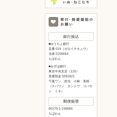
銀行振込
■ゆうちょ銀行
店番 019（ゼロイチキュウ）
当座 0156664
ちばわん
■みずほ銀行
東京中央支店（110）
普通預金 5591921
千葉ワン 担当 小林 美樹
（チバワン タントウ コバヤ
シ ミキ）
郵便振替
00170-1-156664
ちばわん