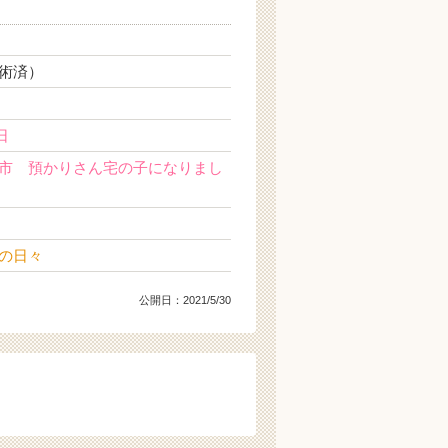
術済）
日
市 預かりさん宅の子になりまし
の日々
公開日：
2021/5/30