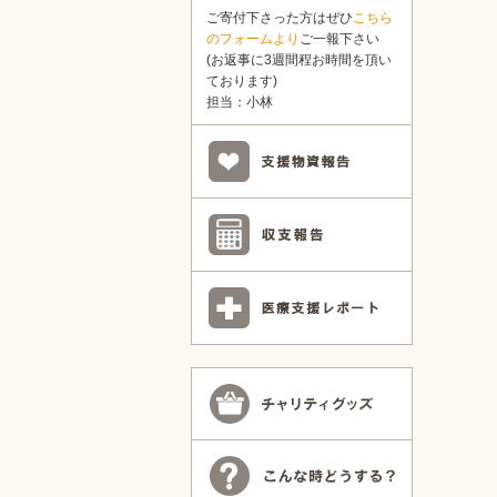
ご寄付下さった方はぜひ
こちら
のフォームより
ご一報下さい
(お返事に3週間程お時間を頂い
ております)
担当：小林