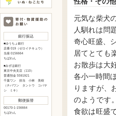
性格・その
元気な柴犬
人馴れは問
銀行振込
奇心旺盛、
■ゆうちょ銀行
店番 019（ゼロイチキュウ）
居てとても
当座 0156664
ちばわん
お散歩は大
■みずほ銀行
東京中央支店（110）
各小一時間
普通預金 5591921
千葉ワン 担当 小林 美樹
（チバワン タントウ コバヤ
りますが、
シ ミキ）
のようです
郵便振替
00170-1-156664
食欲は旺盛
ちばわん