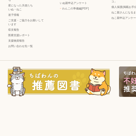
ち
コ」
いぬ親申込アンケート
星になった天使たち
個人保護(掲載お手伝
−
わんこの準備編[PDF]
いぬ
・
ねこ
ねこ親さんになるま
迷子情報
ねこ親申込アンケー
ご支援・ご協力をお願いして
います
収支報告
医療支援レポート
支援物資報告
お問い合わせ先一覧