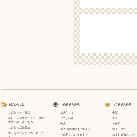
ちばわんとは
いぬ親さん募集
ねこ親さん募集
ちばわんの「趣旨」
成犬(オス)
千葉
不妊・去勢手術こそが、動物
成犬(メス)
東京
愛護の第一歩である
子犬
神奈川
ちばわん活動報告
個人保護(掲載お手伝い)
埼玉・長野
幸せをつかんだいぬ・ねこた
いぬ親さんになるまで
泊まれる猫カフェ「