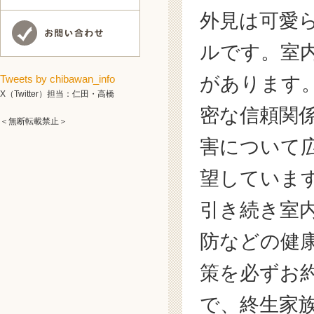
外見は可愛
ルです。室
があります
Tweets by chibawan_info
X（Twitter）担当：仁田・高橋
密な信頼関
＜無断転載禁止＞
害について
望していま
引き続き室
防などの健
策を必ずお
で、終生家