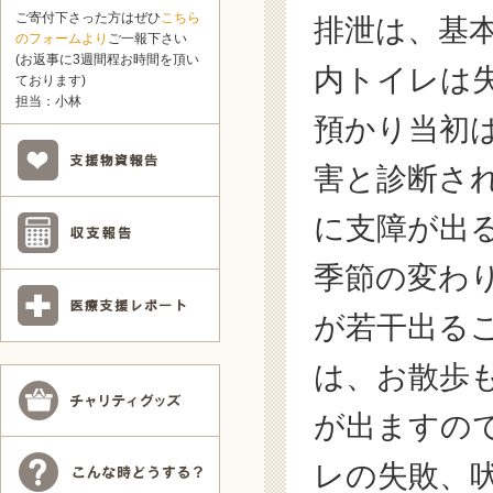
ご寄付下さった方はぜひ
こちら
排泄は、基
のフォームより
ご一報下さい
(お返事に3週間程お時間を頂い
内トイレは
ております)
担当：小林
預かり当初
害と診断さ
に支障が出
季節の変わ
が若干出る
は、お散歩
が出ますの
レの失敗、