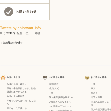
Tweets by chibawan_info
X（Twitter）担当：仁田・高橋
＜無断転載禁止＞
ちばわんとは
いぬ親さん募集
ねこ親さん募集
ちばわんの「趣旨」
成犬(オス)
千葉
不妊・去勢手術こそが、動物
成犬(メス)
東京
愛護の第一歩である
子犬
神奈川
ちばわん活動報告
個人保護(掲載お手伝い)
埼玉・長野
幸せをつかんだいぬ・ねこた
いぬ親さんになるまで
泊まれる猫カフェ「
ち
コ」
いぬ親申込アンケート
星になった天使たち
個人保護(掲載お手伝
−
わんこの準備編[PDF]