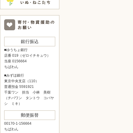
銀行振込
■ゆうちょ銀行
店番 019（ゼロイチキュウ）
当座 0156664
ちばわん
■みずほ銀行
東京中央支店（110）
普通預金 5591921
千葉ワン 担当 小林 美樹
（チバワン タントウ コバヤ
シ ミキ）
郵便振替
00170-1-156664
ちばわん