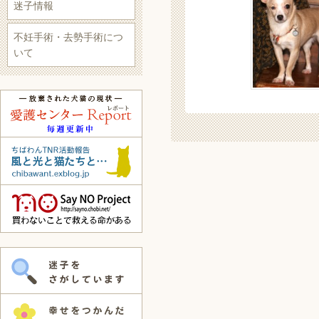
迷子情報
不妊手術・去勢手術につ
いて