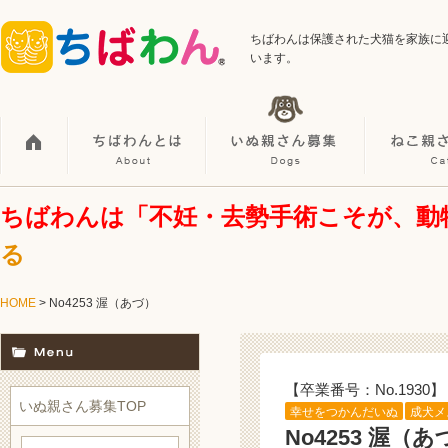
ちばわんは保護された犬猫を家族に
います。
ちばわんは「不妊・去勢手術こそが、動
る
HOME
> No4253 渥（あづ）
【卒業番号：No.1930】
いぬ親さん募集TOP
幸せをつかんだいぬ
成犬メ
No4253 渥（あ