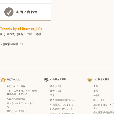
Tweets by chibawan_info
X（Twitter）担当：仁田・高橋
＜無断転載禁止＞
ちばわんとは
いぬ親さん募集
ねこ親さん募集
ちばわんの「趣旨」
成犬(オス)
千葉
不妊・去勢手術こそが、動物
成犬(メス)
東京
愛護の第一歩である
子犬
神奈川
ちばわん活動報告
個人保護(掲載お手伝い)
埼玉・長野
幸せをつかんだいぬ・ねこた
いぬ親さんになるまで
泊まれる猫カフェ「
ち
コ」
いぬ親申込アンケート
星になった天使たち
個人保護(掲載お手伝
−
わんこの準備編[PDF]