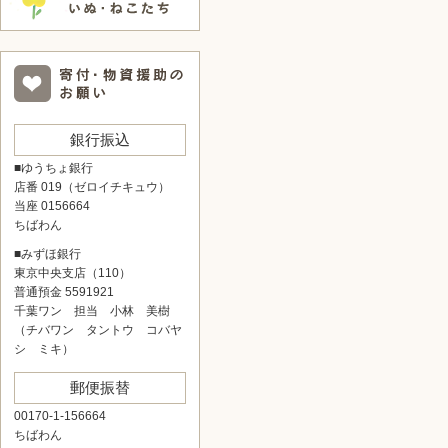
銀行振込
■ゆうちょ銀行
店番 019（ゼロイチキュウ）
当座 0156664
ちばわん
■みずほ銀行
東京中央支店（110）
普通預金 5591921
千葉ワン 担当 小林 美樹
（チバワン タントウ コバヤ
シ ミキ）
郵便振替
00170-1-156664
ちばわん