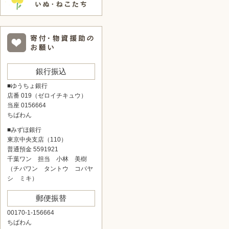
銀行振込
■ゆうちょ銀行
店番 019（ゼロイチキュウ）
当座 0156664
ちばわん
■みずほ銀行
東京中央支店（110）
普通預金 5591921
千葉ワン 担当 小林 美樹
（チバワン タントウ コバヤ
シ ミキ）
郵便振替
00170-1-156664
ちばわん