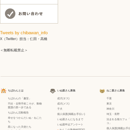
Tweets by chibawan_info
X（Twitter）担当：仁田・高橋
＜無断転載禁止＞
ちばわんとは
いぬ親さん募集
ねこ親さん募集
ちばわんの「趣旨」
成犬(オス)
千葉
不妊・去勢手術こそが、動物
成犬(メス)
東京
愛護の第一歩である
子犬
神奈川
ちばわん活動報告
個人保護(掲載お手伝い)
埼玉・長野
幸せをつかんだいぬ・ねこた
いぬ親さんになるまで
泊まれる猫カフェ「
ち
コ」
いぬ親申込アンケート
星になった天使たち
個人保護(掲載お手伝
−
わんこの準備編[PDF]