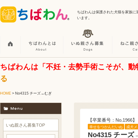
ちばわんは保護された犬猫を家族に
います。
ちばわんは「不妊・去勢手術こそが、動
る
HOME
> No4315 チーズ→むぎ
【卒業番号：No.1966】
いぬ親さん募集TOP
幸せをつかんだいぬ
成犬メ
No4315 チー