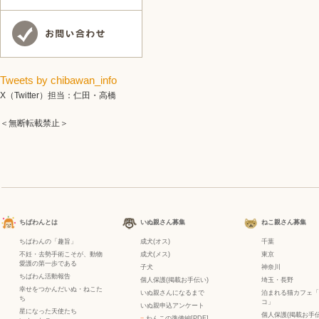
Tweets by chibawan_info
X（Twitter）担当：仁田・高橋
＜無断転載禁止＞
ちばわんとは
いぬ親さん募集
ねこ親さん募集
ちばわんの「趣旨」
成犬(オス)
千葉
不妊・去勢手術こそが、動物
成犬(メス)
東京
愛護の第一歩である
子犬
神奈川
ちばわん活動報告
個人保護(掲載お手伝い)
埼玉・長野
幸せをつかんだいぬ・ねこた
いぬ親さんになるまで
泊まれる猫カフェ「
ち
コ」
いぬ親申込アンケート
星になった天使たち
個人保護(掲載お手伝
−
わんこの準備編[PDF]