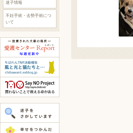
迷子情報
不妊手術・去勢手術につ
いて