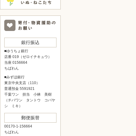
銀行振込
■ゆうちょ銀行
店番 019（ゼロイチキュウ）
当座 0156664
ちばわん
■みずほ銀行
東京中央支店（110）
普通預金 5591921
千葉ワン 担当 小林 美樹
（チバワン タントウ コバヤ
シ ミキ）
郵便振替
00170-1-156664
ちばわん