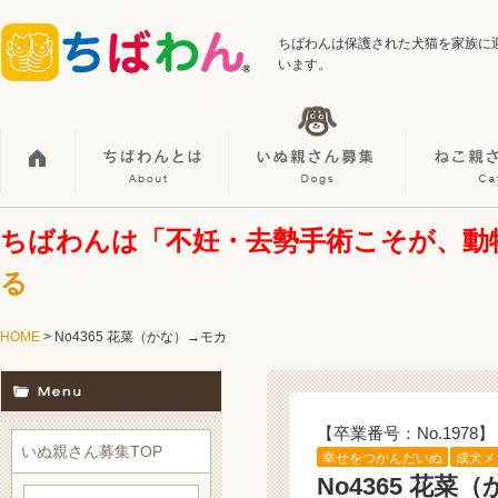
ちばわんは保護された犬猫を家族に
います。
ちばわんは「不妊・去勢手術こそが、動
る
HOME
> No4365 花菜（かな）→モカ
【卒業番号：No.1978】
いぬ親さん募集TOP
幸せをつかんだいぬ
成犬メ
No4365 花菜