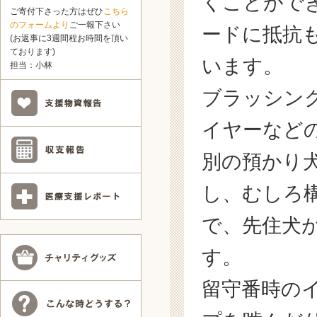
くことがで
ご寄付下さった方はぜひ
こちら
のフォームより
ご一報下さい
ードに抵抗
(お返事に3週間程お時間を頂い
ております)
います。
担当：小林
ブラッシン
イヤーなど
別の預かり
し、むしろ
で、先住犬
す。
留守番時の