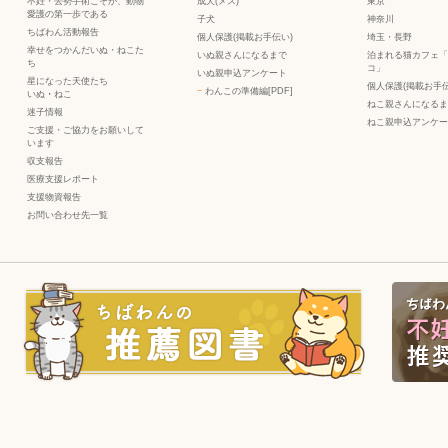
不妊・去勢手術こそが、動物
成犬(メス)
東京
愛護の第一歩である
子犬
神奈川
ちばわん活動報告
個人保護(掲載お手伝い)
埼玉・長野
幸せをつかんだいぬ・ねこた
いぬ親さんになるまで
泊まれる猫カフェ「
ち
コ」
いぬ親申込アンケート
星になった天使たち
個人保護(掲載お手伝
−
わんこの準備編[PDF]
いぬ
・
ねこ
ねこ親さんになるま
迷子情報
ねこ親申込アンケー
ご支援・ご協力をお願いして
います
収支報告
医療支援レポート
支援物資報告
お問い合わせ先一覧