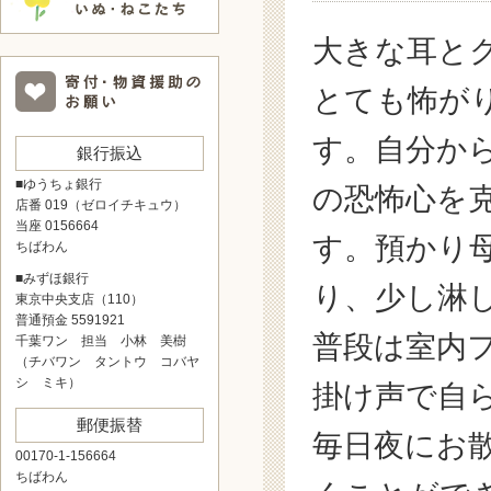
大きな耳と
とても怖が
す。自分か
銀行振込
■ゆうちょ銀行
の恐怖心を
店番 019（ゼロイチキュウ）
当座 0156664
す。預かり
ちばわん
■みずほ銀行
り、少し淋
東京中央支店（110）
普通預金 5591921
普段は室内
千葉ワン 担当 小林 美樹
（チバワン タントウ コバヤ
シ ミキ）
掛け声で自
郵便振替
毎日夜にお
00170-1-156664
ちばわん