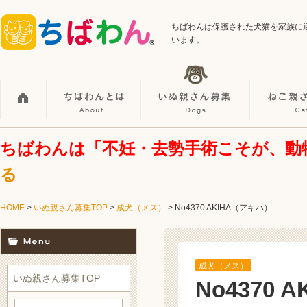
ちばわんは保護された犬猫を家族に
います。
ちばわんは「不妊・去勢手術こそが、動
る
HOME
>
いぬ親さん募集TOP
>
成犬（メス）
> No4370 AKIHA（アキハ）
成犬（メス）
いぬ親さん募集TOP
No4370