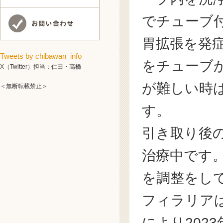
でチューブ
胃拡張を発
Tweets by chibawan_info
をチューブ
X（Twitter）担当：仁田・高橋
が難しい時
＜無断転載禁止＞
す。
引き取り後
治療中です
を調整をし
フィラリア
により202