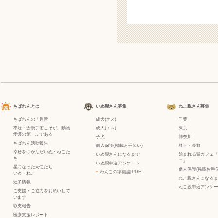
ちばわんとは
いぬ親さん募集
ねこ親さん募集
ちばわんの「趣旨」
成犬(オス)
千葉
不妊・去勢手術こそが、動物
成犬(メス)
東京
愛護の第一歩である
子犬
神奈川
ちばわん活動報告
個人保護(掲載お手伝い)
埼玉・長野
幸せをつかんだいぬ・ねこた
いぬ親さんになるまで
泊まれる猫カフェ「
ち
コ」
いぬ親申込アンケート
星になった天使たち
個人保護(掲載お手伝
−
わんこの準備編[PDF]
いぬ
・
ねこ
ねこ親さんになるま
迷子情報
ねこ親申込アンケー
ご支援・ご協力をお願いして
います
収支報告
医療支援レポート