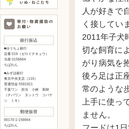
人が好きで
く接してい
2011年子
銀行振込
切な飼育に
■ゆうちょ銀行
店番 019（ゼロイチキュウ）
当座 0156664
がり病気を
ちばわん
■みずほ銀行
後ろ足は正
東京中央支店（110）
普通預金 5591921
常のような
千葉ワン 担当 小林 美樹
（チバワン タントウ コバヤ
上手に使っ
シ ミキ）
郵便振替
ません。
00170-1-156664
フードは1
ちばわん