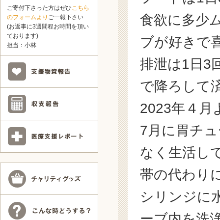
ご寄付下さった方はぜひ
こちら
食欲に多少
のフォームより
ご一報下さい
(お返事に3週間程お時間を頂い
ております)
ブが好きで
担当：小林
排泄は1日
で降ろして
2023年４
7月に胃チ
なく生活し
帯の代わり
シリンジに
ーブ内を洗