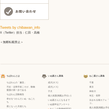
Tweets by chibawan_info
X（Twitter）担当：仁田・高橋
＜無断転載禁止＞
ちばわんとは
いぬ親さん募集
ねこ親さん募集
ちばわんの「趣旨」
成犬(オス)
千葉
不妊・去勢手術こそが、動物
成犬(メス)
東京
愛護の第一歩である
子犬
神奈川
ちばわん活動報告
個人保護(掲載お手伝い)
埼玉・長野
幸せをつかんだいぬ・ねこた
いぬ親さんになるまで
泊まれる猫カフェ「
ち
コ」
いぬ親申込アンケート
星になった天使たち
個人保護(掲載お手伝
−
わんこの準備編[PDF]