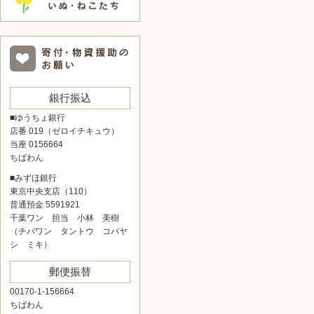
銀行振込
■ゆうちょ銀行
店番 019（ゼロイチキュウ）
当座 0156664
ちばわん
■みずほ銀行
東京中央支店（110）
普通預金 5591921
千葉ワン 担当 小林 美樹
（チバワン タントウ コバヤ
シ ミキ）
郵便振替
00170-1-156664
ちばわん