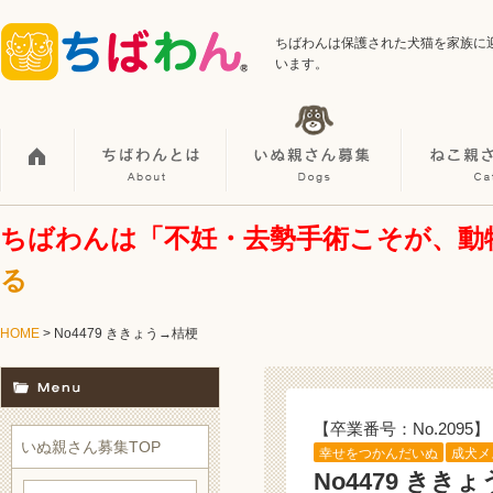
ちばわんは保護された犬猫を家族に
います。
ちばわんは「不妊・去勢手術こそが、動
る
HOME
> No4479 ききょう→桔梗
【卒業番号：No.2095】
いぬ親さん募集TOP
幸せをつかんだいぬ
成犬メ
No4479 きき