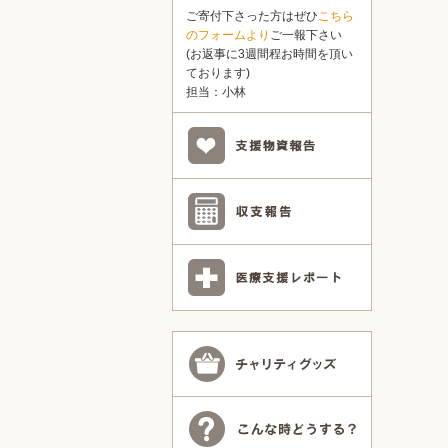
ご寄付下さった方はぜひ
こちら
のフォームより
ご一報下さい
(お返事に3週間程お時間を頂い
ております)
担当：小林