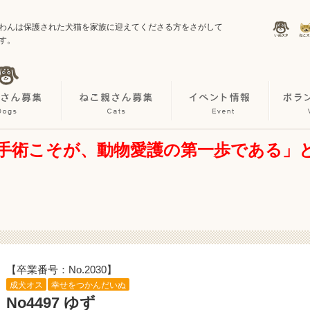
わんは保護された犬猫を家族に迎えてくださる方をさがして
す。
手術こそが、動物愛護の第一歩である」
【卒業番号：No.2030】
成犬オス
幸せをつかんだいぬ
No4497 ゆず