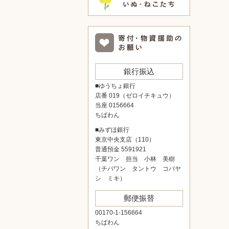
銀行振込
■ゆうちょ銀行
店番 019（ゼロイチキュウ）
当座 0156664
ちばわん
■みずほ銀行
東京中央支店（110）
普通預金 5591921
千葉ワン 担当 小林 美樹
（チバワン タントウ コバヤ
シ ミキ）
郵便振替
00170-1-156664
ちばわん