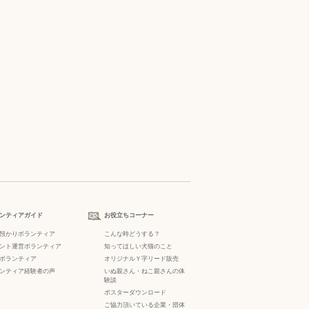
ンティアガイド
お役立ちコーナー
預かりボランティア
こんな時どうする？
ント運営ボランティア
知ってほしい犬猫のこと
ボランティア
オリジナルＹ字リード販売
ンティア経験者の声
いぬ親さん・ねこ親さんの体
験談
ポスターダウンロード
ご協力頂いている企業・団体