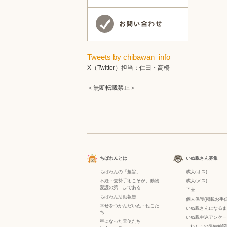
Tweets by chibawan_info
X（Twitter）担当：仁田・高橋
＜無断転載禁止＞
ちばわんとは
いぬ親さん募集
ちばわんの「趣旨」
成犬(オス)
不妊・去勢手術こそが、動物
成犬(メス)
愛護の第一歩である
子犬
ちばわん活動報告
個人保護(掲載お手伝
幸せをつかんだいぬ・ねこた
いぬ親さんになるま
ち
いぬ親申込アンケー
星になった天使たち
−
わんこの準備編[P