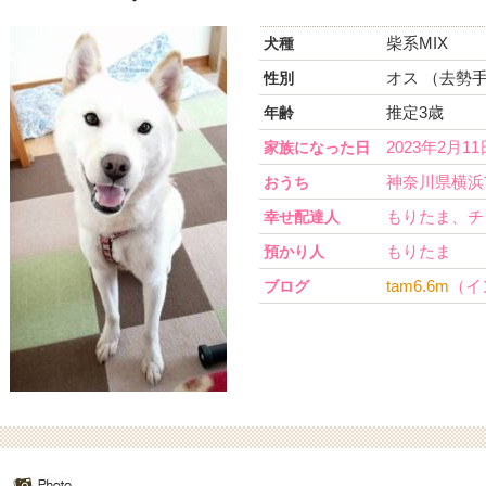
柴系MIX
犬種
オス （去勢
性別
推定3歳
年齢
2023年2月11
家族になった日
神奈川県横浜
おうち
もりたま、チ
幸せ配達人
もりたま
預かり人
tam6.6m
（イ
ブログ