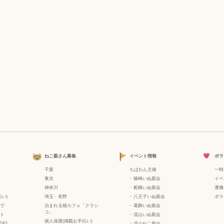
ねこ親さん募集
イベント情報
ボラ
千葉
ちばわん主催
一時
東京
−
篠崎いぬ親会
イベ
神奈川
−
船橋いぬ親会
運搬
い)
埼玉・長野
−
八王子いぬ親会
ボラ
で
泊まれる猫カフェ「クラシ
−
葛飾いぬ親会
コ」
ト
−
流山いぬ親会
個人保護(掲載お手伝い)
DF]
−
流山ねこ親会