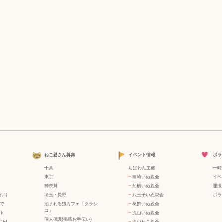
ねこ親さん募集
イベント情報
ボラ
千葉
ちばわん主催
一時
東京
−
篠崎いぬ親会
イベ
神奈川
−
船橋いぬ親会
運搬
い)
埼玉・長野
−
八王子いぬ親会
ボラ
で
泊まれる猫カフェ「クラシ
−
葛飾いぬ親会
コ」
ト
−
流山いぬ親会
個人保護(掲載お手伝い)
DF]
−
流山ねこ親会