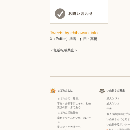
Tweets by chibawan_info
X（Twitter）担当：仁田・高橋
＜無断転載禁止＞
ちばわんとは
いぬ親さん募集
ちばわんの「趣旨」
成犬(オス)
不妊・去勢手術こそが、動物
成犬(メス)
愛護の第一歩である
子犬
ちばわん活動報告
個人保護(掲載お手伝
幸せをつかんだいぬ・ねこた
いぬ親さんになるま
ち
いぬ親申込アンケー
星になった天使たち
−
わんこの準備編[P