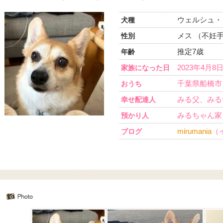
ウェルシュ・
犬種
メス （不妊
性別
推定7歳
年齢
2023年4月8
家族になった日
千葉県船橋市
おうち
みる父、みる
幸せ配達人
みるちゃん家
預かり人
mirumania
（
ブログ