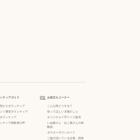
ンティアガイド
お役立ちコーナー
預かりボランティア
こんな時どうする？
ント運営ボランティア
知ってほしい犬猫のこと
ボランティア
オリジナルＹ字リード販売
ンティア経験者の声
いぬ親さん・ねこ親さんの体
験談
ポスターダウンロード
ご協力頂いている企業・団体