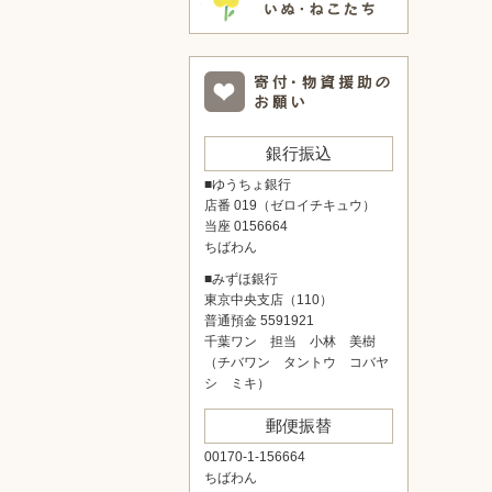
銀行振込
■ゆうちょ銀行
店番 019（ゼロイチキュウ）
当座 0156664
ちばわん
■みずほ銀行
東京中央支店（110）
普通預金 5591921
千葉ワン 担当 小林 美樹
（チバワン タントウ コバヤ
シ ミキ）
郵便振替
00170-1-156664
ちばわん