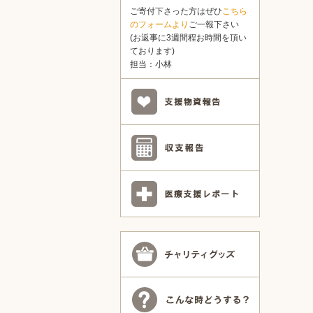
ご寄付下さった方はぜひ
こちら
のフォームより
ご一報下さい
(お返事に3週間程お時間を頂い
ております)
担当：小林