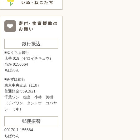
銀行振込
■ゆうちょ銀行
店番 019（ゼロイチキュウ）
当座 0156664
ちばわん
■みずほ銀行
東京中央支店（110）
普通預金 5591921
千葉ワン 担当 小林 美樹
（チバワン タントウ コバヤ
シ ミキ）
郵便振替
00170-1-156664
ちばわん