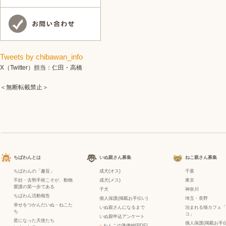
Tweets by chibawan_info
X（Twitter）担当：仁田・高橋
＜無断転載禁止＞
ちばわんとは
いぬ親さん募集
ねこ親さん募集
ちばわんの「趣旨」
成犬(オス)
千葉
不妊・去勢手術こそが、動物
成犬(メス)
東京
愛護の第一歩である
子犬
神奈川
ちばわん活動報告
個人保護(掲載お手伝い)
埼玉・長野
幸せをつかんだいぬ・ねこた
いぬ親さんになるまで
泊まれる猫カフェ「
ち
コ」
いぬ親申込アンケート
星になった天使たち
個人保護(掲載お手伝
−
わんこの準備編[PDF]