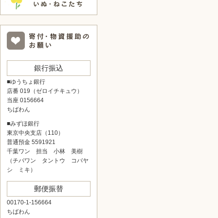
銀行振込
■ゆうちょ銀行
店番 019（ゼロイチキュウ）
当座 0156664
ちばわん
■みずほ銀行
東京中央支店（110）
普通預金 5591921
千葉ワン 担当 小林 美樹
（チバワン タントウ コバヤ
シ ミキ）
郵便振替
00170-1-156664
ちばわん