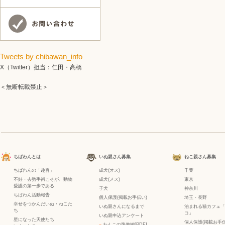
Tweets by chibawan_info
X（Twitter）担当：仁田・高橋
＜無断転載禁止＞
ちばわんとは
いぬ親さん募集
ねこ親さん募集
ちばわんの「趣旨」
成犬(オス)
千葉
不妊・去勢手術こそが、動物
成犬(メス)
東京
愛護の第一歩である
子犬
神奈川
ちばわん活動報告
個人保護(掲載お手伝い)
埼玉・長野
幸せをつかんだいぬ・ねこた
いぬ親さんになるまで
泊まれる猫カフェ「
ち
コ」
いぬ親申込アンケート
星になった天使たち
個人保護(掲載お手伝
−
わんこの準備編[PDF]