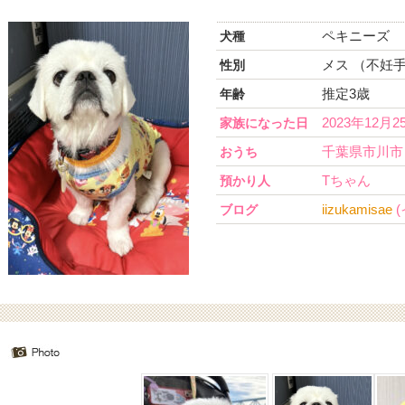
ペキニーズ
犬種
メス （不妊
性別
推定3歳
年齢
2023年12月2
家族になった日
千葉県市川市
おうち
Tちゃん
預かり人
iizukamisae
ブログ