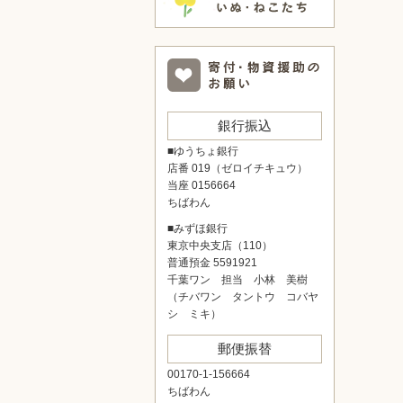
銀行振込
■ゆうちょ銀行
店番 019（ゼロイチキュウ）
当座 0156664
ちばわん
■みずほ銀行
東京中央支店（110）
普通預金 5591921
千葉ワン 担当 小林 美樹
（チバワン タントウ コバヤ
シ ミキ）
郵便振替
00170-1-156664
ちばわん