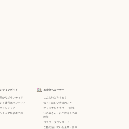
ンティアガイド
お役立ちコーナー
預かりボランティア
こんな時どうする？
ント運営ボランティア
知ってほしい犬猫のこと
ボランティア
オリジナルＹ字リード販売
ンティア経験者の声
いぬ親さん・ねこ親さんの体
験談
ポスターダウンロード
ご協力頂いている企業・団体