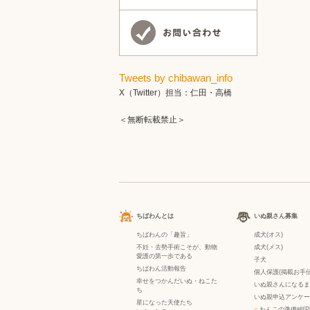
Tweets by chibawan_info
X（Twitter）担当：仁田・高橋
＜無断転載禁止＞
ちばわんとは
いぬ親さん募集
ちばわんの「趣旨」
成犬(オス)
不妊・去勢手術こそが、動物
成犬(メス)
愛護の第一歩である
子犬
ちばわん活動報告
個人保護(掲載お手伝
幸せをつかんだいぬ・ねこた
いぬ親さんになるま
ち
いぬ親申込アンケー
星になった天使たち
−
わんこの準備編[P