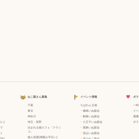
ねこ親さん募集
イベント情報
ボラ
千葉
ちばわん主催
一時
東京
−
篠崎いぬ親会
イベ
神奈川
−
船橋いぬ親会
運搬
い)
埼玉・長野
−
八王子いぬ親会
ボラ
で
泊まれる猫カフェ「クラシ
−
葛飾いぬ親会
コ」
ト
−
流山いぬ親会
個人保護(掲載お手伝い)
DF]
−
流山ねこ親会