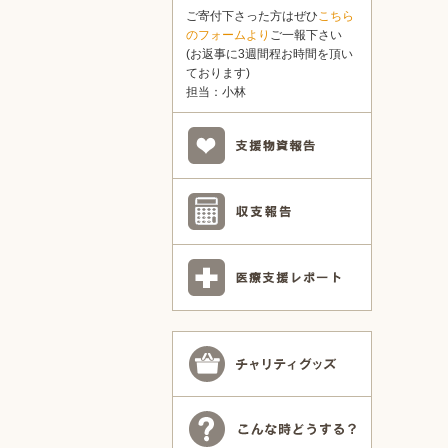
ご寄付下さった方はぜひ
こちら
のフォームより
ご一報下さい
(お返事に3週間程お時間を頂い
ております)
担当：小林