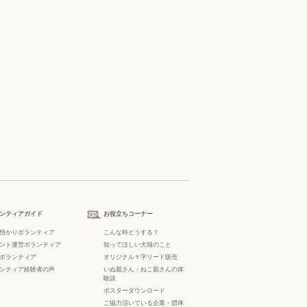
ンティアガイド
お役立ちコーナー
預かりボランティア
こんな時どうする？
ント運営ボランティア
知ってほしい犬猫のこと
ボランティア
オリジナルＹ字リード販売
ンティア経験者の声
いぬ親さん・ねこ親さんの体
験談
ポスターダウンロード
ご協力頂いている企業・団体