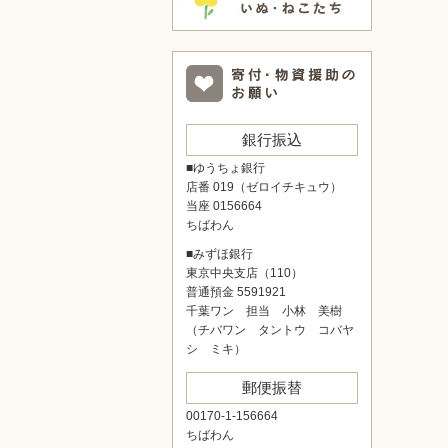
銀行振込
■ゆうちょ銀行
店番 019（ゼロイチキュウ）
当座 0156664
ちばわん
■みずほ銀行
東京中央支店（110）
普通預金 5591921
千葉ワン 担当 小林 美樹
（チバワン タントウ コバヤ
シ ミキ）
郵便振替
00170-1-156664
ちばわん