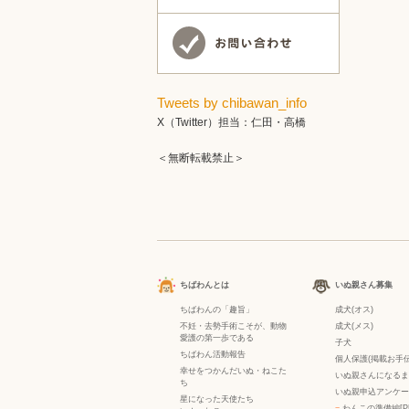
Tweets by chibawan_info
X（Twitter）担当：仁田・高橋
＜無断転載禁止＞
ちばわんとは
いぬ親さん募集
ちばわんの「趣旨」
成犬(オス)
不妊・去勢手術こそが、動物
成犬(メス)
愛護の第一歩である
子犬
ちばわん活動報告
個人保護(掲載お手伝
幸せをつかんだいぬ・ねこた
いぬ親さんになるま
ち
いぬ親申込アンケー
星になった天使たち
−
わんこの準備編[P