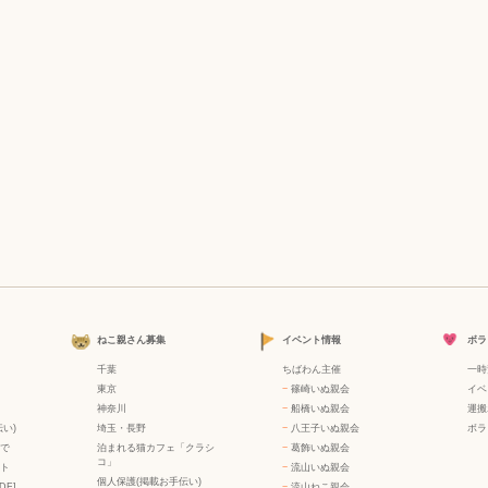
ねこ親さん募集
イベント情報
ボラ
千葉
ちばわん主催
一時
東京
−
篠崎いぬ親会
イベ
神奈川
−
船橋いぬ親会
運搬
い)
埼玉・長野
−
八王子いぬ親会
ボラ
で
泊まれる猫カフェ「クラシ
−
葛飾いぬ親会
コ」
ト
−
流山いぬ親会
個人保護(掲載お手伝い)
DF]
−
流山ねこ親会