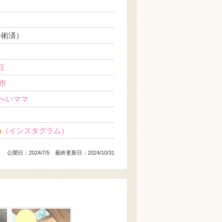
手術済）
日
市
なへいママ
a
（インスタグラム）
公開日：
2024/7/5
最終更新日：2024/10/31