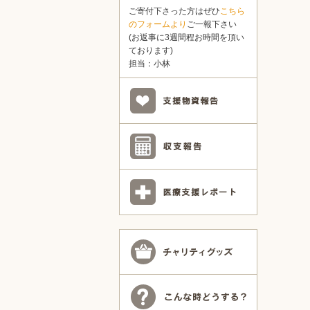
ご寄付下さった方はぜひ
こちら
のフォームより
ご一報下さい
(お返事に3週間程お時間を頂い
ております)
担当：小林