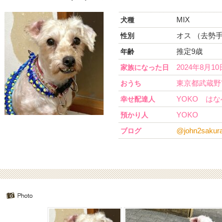
MIX
犬種
オス （去勢
性別
推定9歳
年齢
2024年8月10
家族になった日
東京都武蔵野
おうち
YOKO は
幸せ配達人
YOKO
預かり人
@john2sakur
ブログ