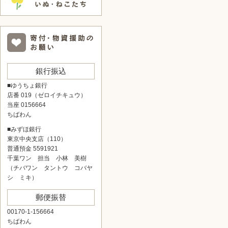
銀行振込
■ゆうちょ銀行
店番 019（ゼロイチキュウ）
当座 0156664
ちばわん
■みずほ銀行
東京中央支店（110）
普通預金 5591921
千葉ワン 担当 小林 美樹
（チバワン タントウ コバヤ
シ ミキ）
郵便振替
00170-1-156664
ちばわん