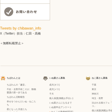
Tweets by chibawan_info
X（Twitter）担当：仁田・高橋
＜無断転載禁止＞
ちばわんとは
いぬ親さん募集
ねこ親さん募集
ちばわんの「趣旨」
成犬(オス)
千葉
不妊・去勢手術こそが、動物
成犬(メス)
東京
愛護の第一歩である
子犬
神奈川
ちばわん活動報告
個人保護(掲載お手伝い)
埼玉・長野
幸せをつかんだいぬ・ねこた
いぬ親さんになるまで
泊まれる猫カフェ「
ち
コ」
いぬ親申込アンケート
星になった天使たち
個人保護(掲載お手伝
−
わんこの準備編[PDF]