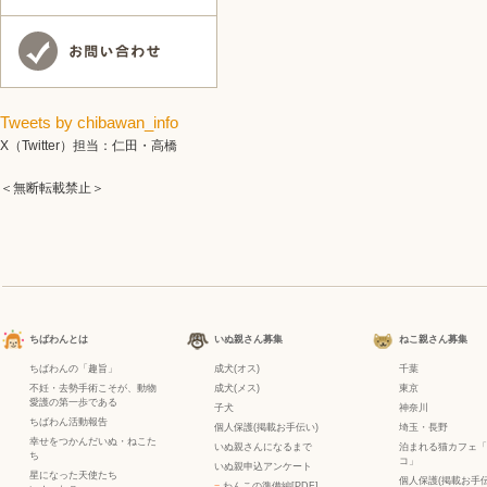
Tweets by chibawan_info
X（Twitter）担当：仁田・高橋
＜無断転載禁止＞
ちばわんとは
いぬ親さん募集
ねこ親さん募集
ちばわんの「趣旨」
成犬(オス)
千葉
不妊・去勢手術こそが、動物
成犬(メス)
東京
愛護の第一歩である
子犬
神奈川
ちばわん活動報告
個人保護(掲載お手伝い)
埼玉・長野
幸せをつかんだいぬ・ねこた
いぬ親さんになるまで
泊まれる猫カフェ「
ち
コ」
いぬ親申込アンケート
星になった天使たち
個人保護(掲載お手伝
−
わんこの準備編[PDF]