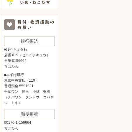
銀行振込
■ゆうちょ銀行
店番 019（ゼロイチキュウ）
当座 0156664
ちばわん
■みずほ銀行
東京中央支店（110）
普通預金 5591921
千葉ワン 担当 小林 美樹
（チバワン タントウ コバヤ
シ ミキ）
郵便振替
00170-1-156664
ちばわん