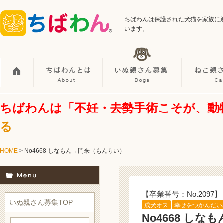
ちばわんは保護された犬猫を家族に
います。
ちばわんは「不妊・去勢手術こそが、動
る
HOME
> No4668 しなもん→門来（もんらい）
【卒業番号：No.2097】
いぬ親さん募集TOP
成犬オス
幸せをつかんだい
No4668 し