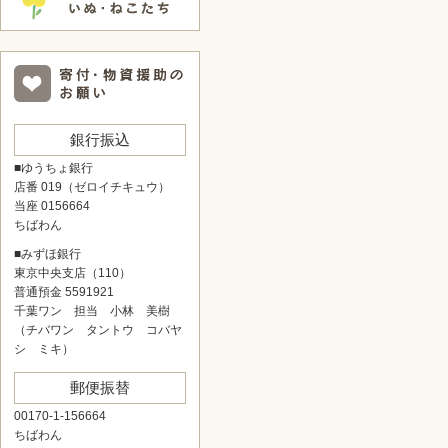
銀行振込
■ゆうちょ銀行
店番 019（ゼロイチキュウ）
当座 0156664
ちばわん
■みずほ銀行
東京中央支店（110）
普通預金 5591921
千葉ワン 担当 小林 美樹
（チバワン タントウ コバヤ
シ ミキ）
郵便振替
00170-1-156664
ちばわん