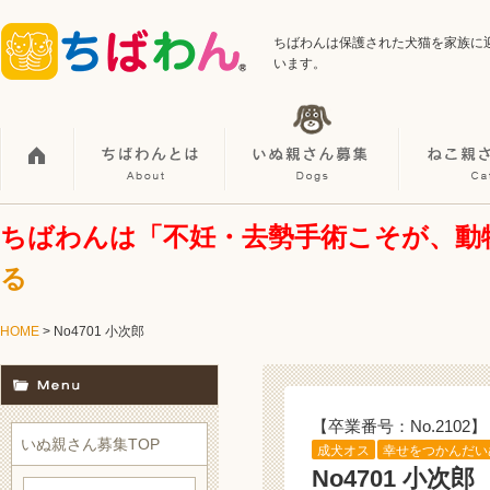
ちばわんは保護された犬猫を家族に
います。
ちばわんは「不妊・去勢手術こそが、動
る
HOME
> No4701 小次郎
【卒業番号：No.2102】
いぬ親さん募集TOP
成犬オス
幸せをつかんだい
No4701 小次郎