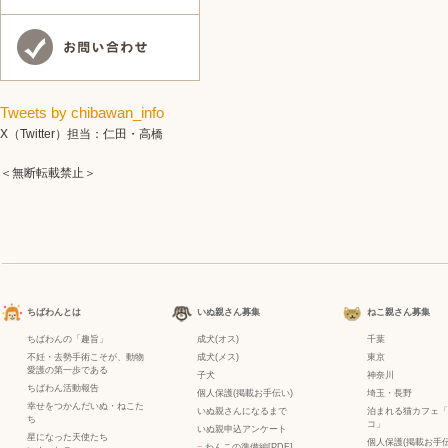
Tweets by chibawan_info
X（Twitter）担当：仁田・高橋
＜無断転載禁止＞
ちばわんとは
いぬ親さん募集
ねこ親さん募集
ちばわんの「趣旨」
成犬(オス)
千葉
不妊・去勢手術こそが、動物
成犬(メス)
東京
愛護の第一歩である
子犬
神奈川
ちばわん活動報告
個人保護(掲載お手伝い)
埼玉・長野
幸せをつかんだいぬ・ねこた
いぬ親さんになるまで
泊まれる猫カフェ「
ち
コ」
いぬ親申込アンケート
星になった天使たち
個人保護(掲載お手伝
−
わんこの準備編[PDF]