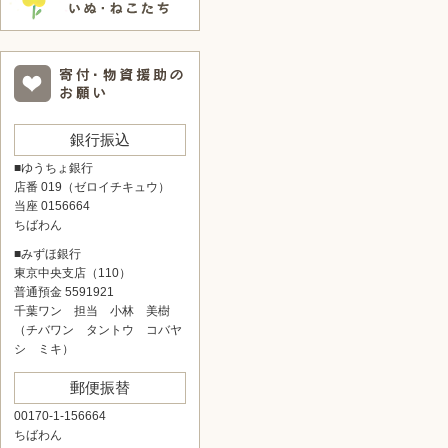
銀行振込
■ゆうちょ銀行
店番 019（ゼロイチキュウ）
当座 0156664
ちばわん
■みずほ銀行
東京中央支店（110）
普通預金 5591921
千葉ワン 担当 小林 美樹
（チバワン タントウ コバヤ
シ ミキ）
郵便振替
00170-1-156664
ちばわん