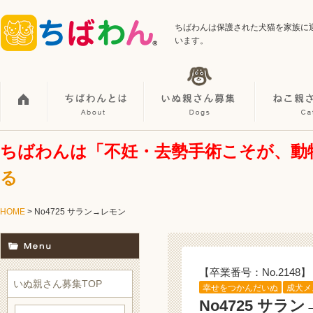
ちばわんは保護された犬猫を家族に
います。
ちばわんは「不妊・去勢手術こそが、動
る
HOME
> No4725 サラン→レモン
【卒業番号：No.2148】
いぬ親さん募集TOP
幸せをつかんだいぬ
成犬メ
No4725 サラ