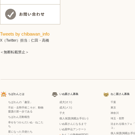
Tweets by chibawan_info
X（Twitter）担当：仁田・高橋
＜無断転載禁止＞
ちばわんとは
いぬ親さん募集
ねこ親さん募集
ちばわんの「趣旨」
成犬(オス)
千葉
不妊・去勢手術こそが、動物
成犬(メス)
東京
愛護の第一歩である
子犬
神奈川
ちばわん活動報告
個人保護(掲載お手伝い)
埼玉・長野
幸せをつかんだいぬ・ねこた
いぬ親さんになるまで
泊まれる猫カフェ「
ち
コ」
いぬ親申込アンケート
星になった天使たち
個人保護(掲載お手伝
−
わんこの準備編[PDF]