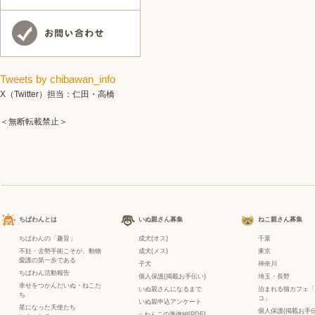
Tweets by chibawan_info
X（Twitter）担当：仁田・高橋
＜無断転載禁止＞
ちばわんとは
いぬ親さん募集
ねこ親さん募集
ちばわんの「趣旨」
成犬(オス)
千葉
不妊・去勢手術こそが、動物
成犬(メス)
東京
愛護の第一歩である
子犬
神奈川
ちばわん活動報告
個人保護(掲載お手伝い)
埼玉・長野
幸せをつかんだいぬ・ねこた
いぬ親さんになるまで
泊まれる猫カフェ「
ち
コ」
いぬ親申込アンケート
星になった天使たち
個人保護(掲載お手伝
−
わんこの準備編[PDF]