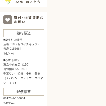
銀行振込
■ゆうちょ銀行
店番 019（ゼロイチキュウ）
当座 0156664
ちばわん
■みずほ銀行
東京中央支店（110）
普通預金 5591921
千葉ワン 担当 小林 美樹
（チバワン タントウ コバヤ
シ ミキ）
郵便振替
00170-1-156664
ちばわん