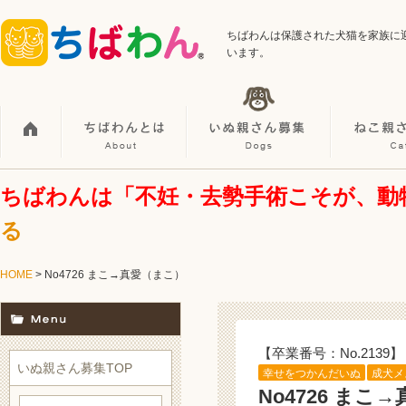
ちばわんは保護された犬猫を家族に
います。
ちばわんは「不妊・去勢手術こそが、動
る
HOME
> No4726 まこ→真愛（まこ）
【卒業番号：No.2139】
いぬ親さん募集TOP
幸せをつかんだいぬ
成犬メ
No4726 まこ