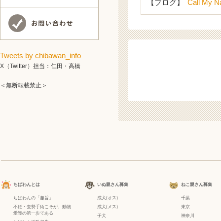
【ブログ】
Call My N
Tweets by chibawan_info
X（Twitter）担当：仁田・高橋
＜無断転載禁止＞
ちばわんとは
いぬ親さん募集
ねこ親さん募集
ちばわんの「趣旨」
成犬(オス)
千葉
不妊・去勢手術こそが、動物
成犬(メス)
東京
愛護の第一歩である
子犬
神奈川