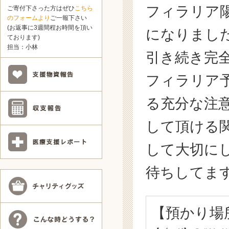
フィラリア
ご寄付下さった方はぜひ
こちら
のフォームより
ご一報下さい
(お返事に3週間程お時間を頂い
になりまし
ております)
担当：小林
引き続き完
フィラリア
る充分な注
して頂ける
して大切に
待ちしてます。
【預かり場