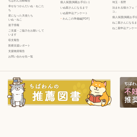
ちばわん活動報告
個人保護(掲載お手伝い)
埼玉・長野
幸せをつかんだいぬ・ねこた
いぬ親さんになるまで
泊まれる猫カフェ「
ち
コ」
いぬ親申込アンケート
星になった天使たち
個人保護(掲載お手伝
−
わんこの準備編[PDF]
いぬ
・
ねこ
ねこ親さんになるま
迷子情報
ねこ親申込アンケー
ご支援・ご協力をお願いして
います
収支報告
医療支援レポート
支援物資報告
お問い合わせ先一覧