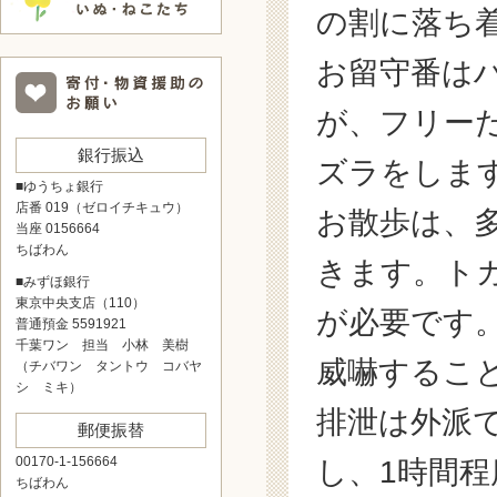
の割に落ち
お留守番は
が、フリー
銀行振込
ズラをしま
■ゆうちょ銀行
店番 019（ゼロイチキュウ）
お散歩は、
当座 0156664
ちばわん
きます。ト
■みずほ銀行
東京中央支店（110）
が必要です
普通預金 5591921
千葉ワン 担当 小林 美樹
威嚇するこ
（チバワン タントウ コバヤ
シ ミキ）
排泄は外派
郵便振替
00170-1-156664
し、1時間
ちばわん