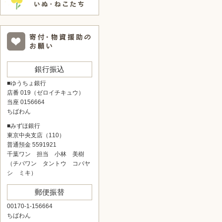
銀行振込
■ゆうちょ銀行
店番 019（ゼロイチキュウ）
当座 0156664
ちばわん
■みずほ銀行
東京中央支店（110）
普通預金 5591921
千葉ワン 担当 小林 美樹
（チバワン タントウ コバヤ
シ ミキ）
郵便振替
00170-1-156664
ちばわん