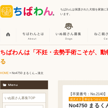
ちばわんは保護された犬猫を家族に
います。
ちばわんは「不妊・去勢手術こそが、動
る
HOME
> No4750 まるくん→湊太
【卒業番号：No.2140】
いぬ親さん募集TOP
成犬オス
幸せをつかんだい
No4750 まる