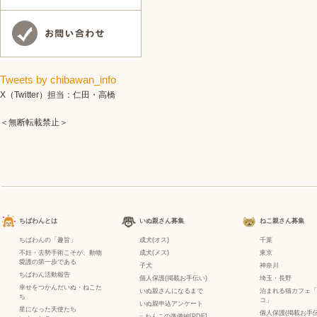
Tweets by chibawan_info
X（Twitter）担当：仁田・高橋
＜無断転載禁止＞
ちばわんとは
いぬ親さん募集
ねこ親さん募集
ちばわんの「趣旨」
成犬(オス)
千葉
不妊・去勢手術こそが、動物
成犬(メス)
東京
愛護の第一歩である
子犬
神奈川
ちばわん活動報告
個人保護(掲載お手伝い)
埼玉・長野
幸せをつかんだいぬ・ねこた
いぬ親さんになるまで
泊まれる猫カフェ「
ち
コ」
いぬ親申込アンケート
星になった天使たち
個人保護(掲載お手伝
−
わんこの準備編[PDF]