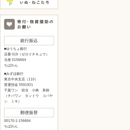
銀行振込
■ゆうちょ銀行
店番 019（ゼロイチキュウ）
当座 0156664
ちばわん
■みずほ銀行
東京中央支店（110）
普通預金 5591921
千葉ワン 担当 小林 美樹
（チバワン タントウ コバヤ
シ ミキ）
郵便振替
00170-1-156664
ちばわん