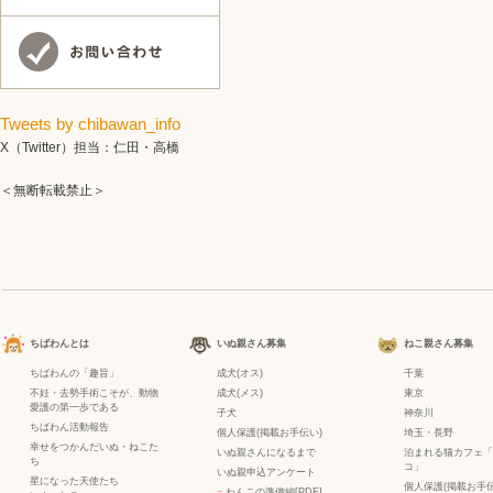
Tweets by chibawan_info
X（Twitter）担当：仁田・高橋
＜無断転載禁止＞
ちばわんとは
いぬ親さん募集
ねこ親さん募集
ちばわんの「趣旨」
成犬(オス)
千葉
不妊・去勢手術こそが、動物
成犬(メス)
東京
愛護の第一歩である
子犬
神奈川
ちばわん活動報告
個人保護(掲載お手伝い)
埼玉・長野
幸せをつかんだいぬ・ねこた
いぬ親さんになるまで
泊まれる猫カフェ「
ち
コ」
いぬ親申込アンケート
星になった天使たち
個人保護(掲載お手伝
−
わんこの準備編[PDF]