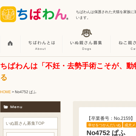
ちばわんは保護された犬猫を家族に
います。
ちばわんは「不妊・去勢手術こそが、動
る
HOME
> No4752 ぱふ
【卒業番号：No.2159】
いぬ親さん募集TOP
幸せをつかんだいぬ
成犬メ
No4752 ぱふ