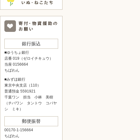
銀行振込
■ゆうちょ銀行
店番 019（ゼロイチキュウ）
当座 0156664
ちばわん
■みずほ銀行
東京中央支店（110）
普通預金 5591921
千葉ワン 担当 小林 美樹
（チバワン タントウ コバヤ
シ ミキ）
郵便振替
00170-1-156664
ちばわん