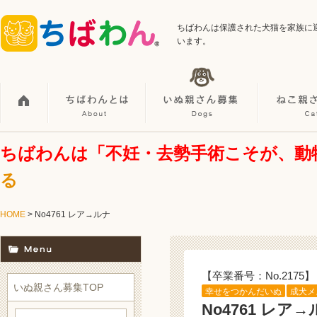
ちばわんは保護された犬猫を家族に
います。
ちばわんは「不妊・去勢手術こそが、動
る
HOME
> No4761 レア→ルナ
【卒業番号：No.2175】
いぬ親さん募集TOP
幸せをつかんだいぬ
成犬メ
No4761 レア