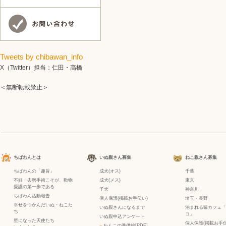
Tweets by chibawan_info
X（Twitter）担当：仁田・高橋
＜無断転載禁止＞
ちばわんとは
いぬ親さん募集
ねこ親さん募集
ちばわんの「趣旨」
成犬(オス)
千葉
不妊・去勢手術こそが、動物
成犬(メス)
東京
愛護の第一歩である
子犬
神奈川
ちばわん活動報告
個人保護(掲載お手伝い)
埼玉・長野
幸せをつかんだいぬ・ねこた
いぬ親さんになるまで
泊まれる猫カフェ「
ち
コ」
いぬ親申込アンケート
星になった天使たち
個人保護(掲載お手伝
−
わんこの準備編[PDF]