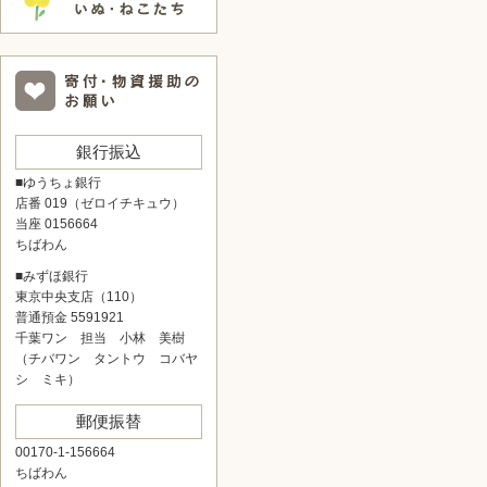
銀行振込
■ゆうちょ銀行
店番 019（ゼロイチキュウ）
当座 0156664
ちばわん
■みずほ銀行
東京中央支店（110）
普通預金 5591921
千葉ワン 担当 小林 美樹
（チバワン タントウ コバヤ
シ ミキ）
郵便振替
00170-1-156664
ちばわん