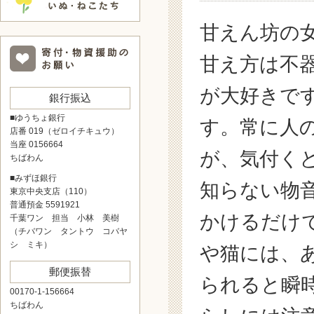
甘えん坊の
甘え方は不
が大好きで
銀行振込
■ゆうちょ銀行
す。常に人
店番 019（ゼロイチキュウ）
当座 0156664
が、気付く
ちばわん
■みずほ銀行
知らない物
東京中央支店（110）
普通預金 5591921
かけるだけ
千葉ワン 担当 小林 美樹
（チバワン タントウ コバヤ
シ ミキ）
や猫には、
郵便振替
られると瞬
00170-1-156664
ちばわん