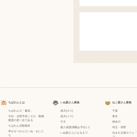
ちばわんとは
いぬ親さん募集
ねこ親さん募集
ちばわんの「趣旨」
成犬(オス)
千葉
不妊・去勢手術こそが、動物
成犬(メス)
東京
愛護の第一歩である
子犬
神奈川
ちばわん活動報告
個人保護(掲載お手伝い)
埼玉・長野
幸せをつかんだいぬ・ねこた
いぬ親さんになるまで
泊まれる猫カフェ「
ち
コ」