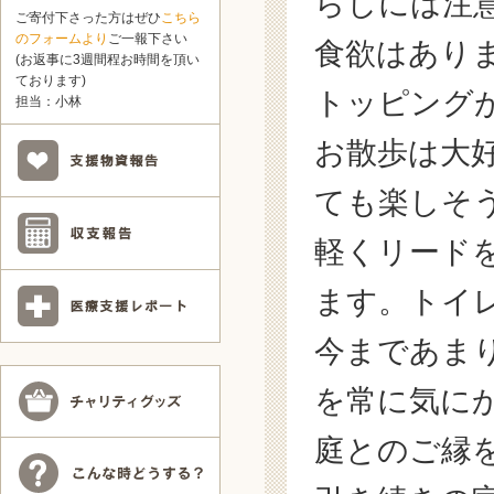
らしには注
ご寄付下さった方はぜひ
こちら
のフォームより
ご一報下さい
食欲はあり
(お返事に3週間程お時間を頂い
ております)
トッピング
担当：小林
お散歩は大
ても楽しそ
軽くリード
ます。トイ
今まであま
を常に気に
庭とのご縁