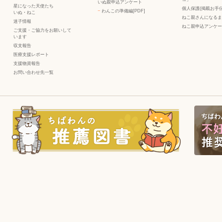
いぬ親申込アンケート
星になった天使たち
個人保護(掲載お手伝
−
わんこの準備編[PDF]
いぬ
・
ねこ
ねこ親さんになるま
迷子情報
ねこ親申込アンケー
ご支援・ご協力をお願いして
います
収支報告
医療支援レポート
支援物資報告
お問い合わせ先一覧