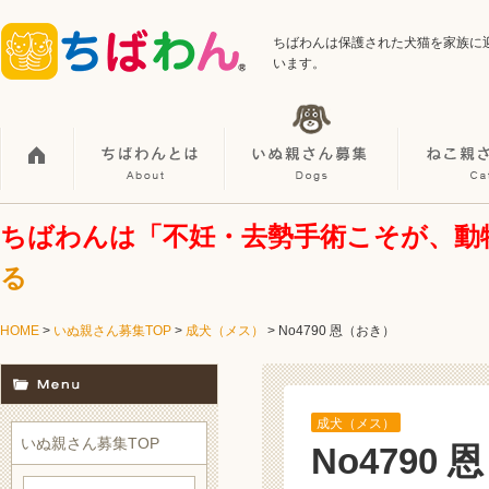
ちばわんは保護された犬猫を家族に
います。
ちばわんは「不妊・去勢手術こそが、動
る
HOME
>
いぬ親さん募集TOP
>
成犬（メス）
> No4790 恩（おき）
成犬（メス）
いぬ親さん募集TOP
No4790