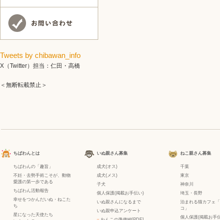
Tweets by chibawan_info
X（Twitter）担当：仁田・高橋
＜無断転載禁止＞
ちばわんとは
いぬ親さん募集
ねこ親さん募集
ちばわんの「趣旨」
成犬(オス)
千葉
不妊・去勢手術こそが、動物
成犬(メス)
東京
愛護の第一歩である
子犬
神奈川
ちばわん活動報告
個人保護(掲載お手伝い)
埼玉・長野
幸せをつかんだいぬ・ねこた
いぬ親さんになるまで
泊まれる猫カフェ「
ち
コ」
いぬ親申込アンケート
星になった天使たち
個人保護(掲載お手伝
−
わんこの準備編[PDF]