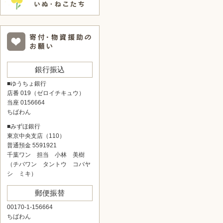
銀行振込
■ゆうちょ銀行
店番 019（ゼロイチキュウ）
当座 0156664
ちばわん
■みずほ銀行
東京中央支店（110）
普通預金 5591921
千葉ワン 担当 小林 美樹
（チバワン タントウ コバヤ
シ ミキ）
郵便振替
00170-1-156664
ちばわん