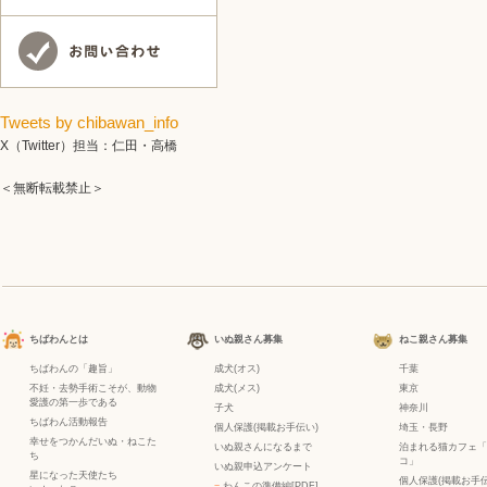
Tweets by chibawan_info
X（Twitter）担当：仁田・高橋
＜無断転載禁止＞
ちばわんとは
いぬ親さん募集
ねこ親さん募集
ちばわんの「趣旨」
成犬(オス)
千葉
不妊・去勢手術こそが、動物
成犬(メス)
東京
愛護の第一歩である
子犬
神奈川
ちばわん活動報告
個人保護(掲載お手伝い)
埼玉・長野
幸せをつかんだいぬ・ねこた
いぬ親さんになるまで
泊まれる猫カフェ「
ち
コ」
いぬ親申込アンケート
星になった天使たち
個人保護(掲載お手伝
−
わんこの準備編[PDF]