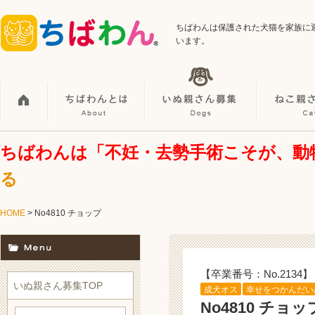
ちばわんは保護された犬猫を家族に
います。
ちばわんは「不妊・去勢手術こそが、動
る
HOME
> No4810 チョップ
【卒業番号：No.2134】
いぬ親さん募集TOP
成犬オス
幸せをつかんだい
No4810 チョッ