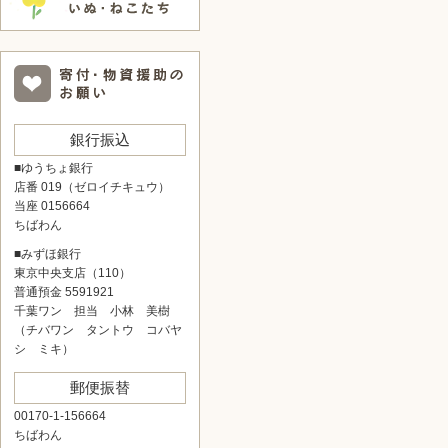
銀行振込
■ゆうちょ銀行
店番 019（ゼロイチキュウ）
当座 0156664
ちばわん
■みずほ銀行
東京中央支店（110）
普通預金 5591921
千葉ワン 担当 小林 美樹
（チバワン タントウ コバヤ
シ ミキ）
郵便振替
00170-1-156664
ちばわん