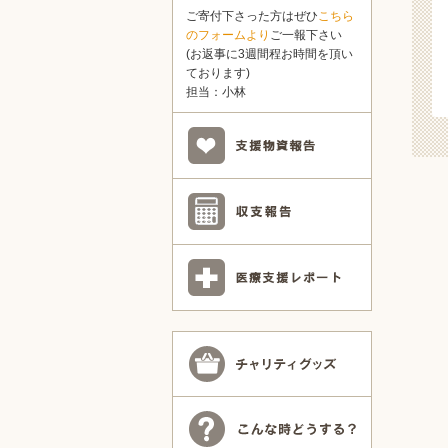
ご寄付下さった方はぜひ
こちら
のフォームより
ご一報下さい
(お返事に3週間程お時間を頂い
ております)
担当：小林