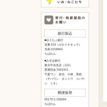
銀行振込
■ゆうちょ銀行
店番 019（ゼロイチキュウ）
当座 0156664
ちばわん
■みずほ銀行
東京中央支店（110）
普通預金 5591921
千葉ワン 担当 小林 美樹
（チバワン タントウ コバヤ
シ ミキ）
郵便振替
00170-1-156664
ちばわん