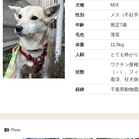
MIX
犬種
メス（不妊手
性別
推定7歳
年齢
薄茶
毛色
11.5kg
体重
とても怖がり
人馴
ワクチン接種
（－）、フィ
状態
着済、狂犬病
千葉県動物愛
経緯