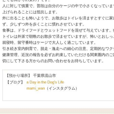
人に対して慎重で、普段は自分のケージの中で小さくなっていま
上げられることには抵抗します。
外に出ることも怖いようで、お散歩はトイレを済ますとすぐに家
ず、少しずつ外を歩くことに慣れさせています。
食事は、ドライフードとウェットフードを混ぜて与えています。
トイレは外派で朝晩のお散歩で済ませていますが、怖いとおしっ
就寝時、留守番時はケージで大人しく過ごしています。
引き続き室内飼育で、脱走・逸走への細心の注意、定期的なワク
健康管理、近況の報告を必ずお約束していただける関東圏内のご
切にして下さる方からのお問い合わせをお待ちしています。
【預かり場所】
千葉県流山市
【ブログ】
a Day in the Dog’s Life
mami_wan
（インスタグラム）