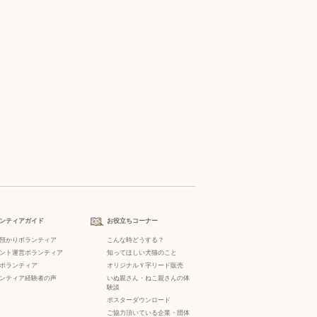
ンティアガイド
お役立ちコーナー
預かりボランティア
こんな時どうする？
ント運営ボランティア
知ってほしい犬猫のこと
ボランティア
オリジナルＹ字リード販売
ンティア経験者の声
いぬ親さん・ねこ親さんの体
験談
ポスターダウンロード
ご協力頂いている企業・団体