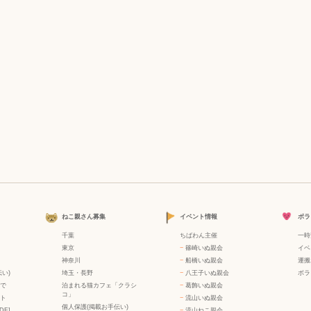
ねこ親さん募集
イベント情報
ボラ
千葉
ちばわん主催
一時
東京
−
篠崎いぬ親会
イベ
神奈川
−
船橋いぬ親会
運搬
い)
埼玉・長野
−
八王子いぬ親会
ボラ
で
泊まれる猫カフェ「クラシ
−
葛飾いぬ親会
コ」
ト
−
流山いぬ親会
個人保護(掲載お手伝い)
DF]
−
流山ねこ親会