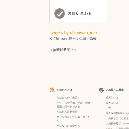
Tweets by chibawan_info
X（Twitter）担当：仁田・高橋
＜無断転載禁止＞
ちばわんとは
いぬ親さん募集
ちばわんの「趣旨」
成犬(オス)
不妊・去勢手術こそが、動物
成犬(メス)
愛護の第一歩である
子犬
ちばわん活動報告
個人保護(掲載お手伝
幸せをつかんだいぬ・ねこた
いぬ親さんになるま
ち
いぬ親申込アンケー
星になった天使たち
−
わんこの準備編[P