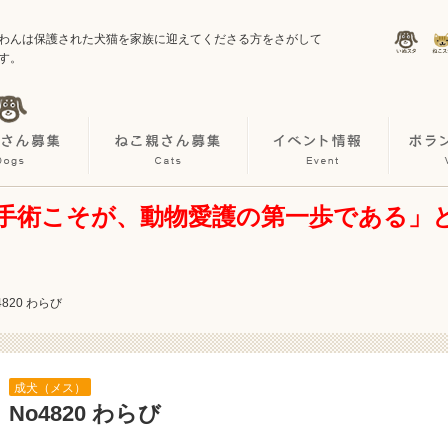
わんは保護された犬猫を家族に迎えてくださる方をさがして
す。
手術こそが、動物愛護の第一歩である」
4820 わらび
成犬（メス）
No4820 わらび