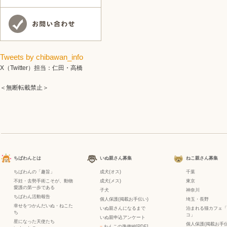
Tweets by chibawan_info
X（Twitter）担当：仁田・高橋
＜無断転載禁止＞
ちばわんとは
いぬ親さん募集
ねこ親さん募集
ちばわんの「趣旨」
成犬(オス)
千葉
不妊・去勢手術こそが、動物
成犬(メス)
東京
愛護の第一歩である
子犬
神奈川
ちばわん活動報告
個人保護(掲載お手伝い)
埼玉・長野
幸せをつかんだいぬ・ねこた
いぬ親さんになるまで
泊まれる猫カフェ「
ち
コ」
いぬ親申込アンケート
星になった天使たち
個人保護(掲載お手伝
−
わんこの準備編[PDF]