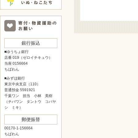
銀行振込
■ゆうちょ銀行
店番 019（ゼロイチキュウ）
当座 0156664
ちばわん
■みずほ銀行
東京中央支店（110）
普通預金 5591921
千葉ワン 担当 小林 美樹
（チバワン タントウ コバヤ
シ ミキ）
郵便振替
00170-1-156664
ちばわん