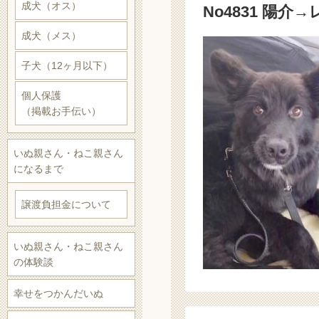
成犬（オス）
No4831 陽介→
成犬（メス）
子犬（12ヶ月以下）
個人保護
（掲載お手伝い）
いぬ親さん・ねこ親さん
になるまで
譲渡負担金について
いぬ親さん・ねこ親さん
の体験談
幸せをつかんだいぬ