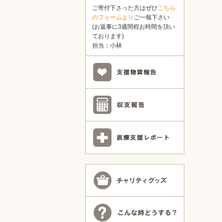
ご寄付下さった方はぜひ
こちら
のフォームより
ご一報下さい
(お返事に3週間程お時間を頂い
ております)
担当：小林