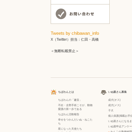
Tweets by chibawan_info
X（Twitter）担当：仁田・高橋
＜無断転載禁止＞
ちばわんとは
いぬ親さん募集
ちばわんの「趣旨」
成犬(オス)
不妊・去勢手術こそが、動物
成犬(メス)
愛護の第一歩である
子犬
ちばわん活動報告
個人保護(掲載お手伝
幸せをつかんだいぬ・ねこた
いぬ親さんになるま
ち
いぬ親申込アンケー
星になった天使たち
−
わんこの準備編[P