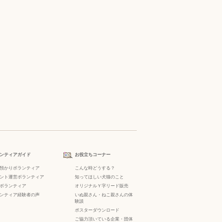
ンティアガイド
お役立ちコーナー
預かりボランティア
こんな時どうする？
ント運営ボランティア
知ってほしい犬猫のこと
ボランティア
オリジナルＹ字リード販売
ンティア経験者の声
いぬ親さん・ねこ親さんの体
験談
ポスターダウンロード
ご協力頂いている企業・団体