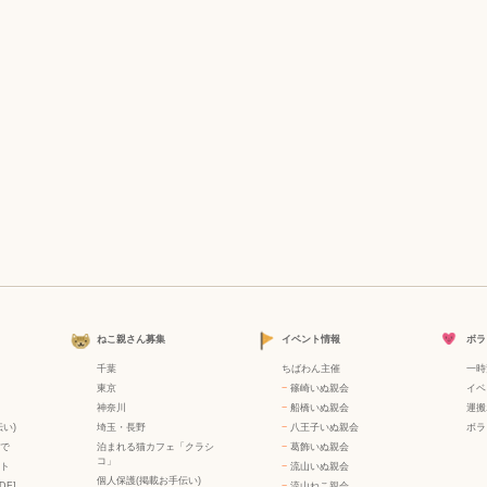
ねこ親さん募集
イベント情報
ボラ
千葉
ちばわん主催
一時
東京
−
篠崎いぬ親会
イベ
神奈川
−
船橋いぬ親会
運搬
い)
埼玉・長野
−
八王子いぬ親会
ボラ
で
泊まれる猫カフェ「クラシ
−
葛飾いぬ親会
コ」
ト
−
流山いぬ親会
個人保護(掲載お手伝い)
DF]
−
流山ねこ親会