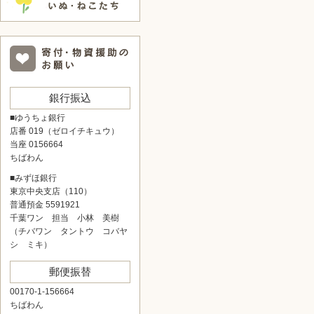
銀行振込
■ゆうちょ銀行
店番 019（ゼロイチキュウ）
当座 0156664
ちばわん
■みずほ銀行
東京中央支店（110）
普通預金 5591921
千葉ワン 担当 小林 美樹
（チバワン タントウ コバヤ
シ ミキ）
郵便振替
00170-1-156664
ちばわん