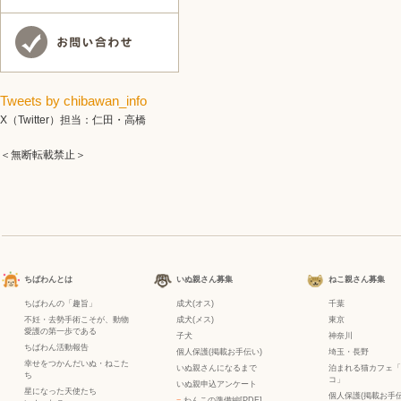
Tweets by chibawan_info
X（Twitter）担当：仁田・高橋
＜無断転載禁止＞
ちばわんとは
いぬ親さん募集
ねこ親さん募集
ちばわんの「趣旨」
成犬(オス)
千葉
不妊・去勢手術こそが、動物
成犬(メス)
東京
愛護の第一歩である
子犬
神奈川
ちばわん活動報告
個人保護(掲載お手伝い)
埼玉・長野
幸せをつかんだいぬ・ねこた
いぬ親さんになるまで
泊まれる猫カフェ「
ち
コ」
いぬ親申込アンケート
星になった天使たち
個人保護(掲載お手伝
−
わんこの準備編[PDF]