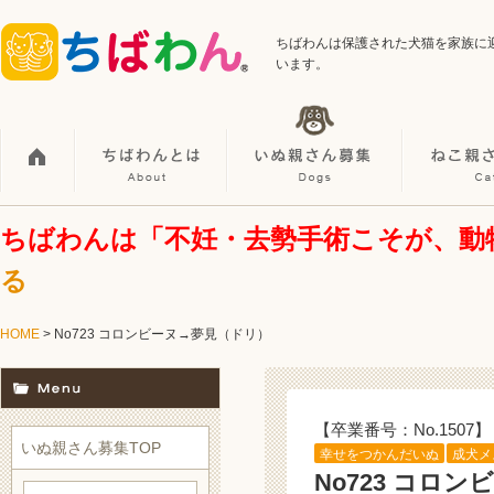
ちばわんは保護された犬猫を家族に
います。
ちばわんは「不妊・去勢手術こそが、動
る
HOME
> No723 コロンビーヌ→夢見（ドリ）
【卒業番号：No.1507】
いぬ親さん募集TOP
幸せをつかんだいぬ
成犬メ
No723 コロ