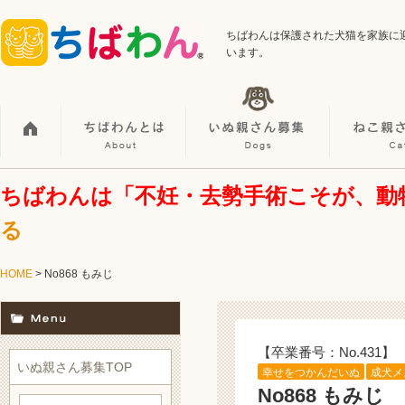
ちばわんは保護された犬猫を家族に
います。
ちばわんは「不妊・去勢手術こそが、動
る
HOME
> No868 もみじ
【卒業番号：No.431】
いぬ親さん募集TOP
幸せをつかんだいぬ
成犬メ
No868 もみじ