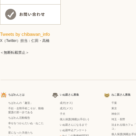
Tweets by chibawan_info
X（Twitter）担当：仁田・高橋
＜無断転載禁止＞
ちばわんとは
いぬ親さん募集
ねこ親さん募集
ちばわんの「趣旨」
成犬(オス)
千葉
不妊・去勢手術こそが、動物
成犬(メス)
東京
愛護の第一歩である
子犬
神奈川
ちばわん活動報告
個人保護(掲載お手伝い)
埼玉・長野
幸せをつかんだいぬ・ねこた
いぬ親さんになるまで
泊まれる猫カフェ「
ち
コ」
いぬ親申込アンケート
星になった天使たち
個人保護(掲載お手伝
−
わんこの準備編[PDF]