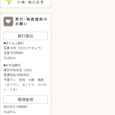
銀行振込
■ゆうちょ銀行
店番 019（ゼロイチキュウ）
当座 0156664
ちばわん
■みずほ銀行
東京中央支店（110）
普通預金 5591921
千葉ワン 担当 小林 美樹
（チバワン タントウ コバヤ
シ ミキ）
郵便振替
00170-1-156664
ちばわん