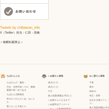
Tweets by chibawan_info
X（Twitter）担当：仁田・高橋
＜無断転載禁止＞
ちばわんとは
いぬ親さん募集
ねこ親さん募集
ちばわんの「趣旨」
成犬(オス)
千葉
不妊・去勢手術こそが、動物
成犬(メス)
東京
愛護の第一歩である
子犬
神奈川
ちばわん活動報告
個人保護(掲載お手伝い)
埼玉・長野
幸せをつかんだいぬ・ねこた
いぬ親さんになるまで
泊まれる猫カフェ「
ち
コ」
いぬ親申込アンケート
星になった天使たち
個人保護(掲載お手伝
−
わんこの準備編[PDF]