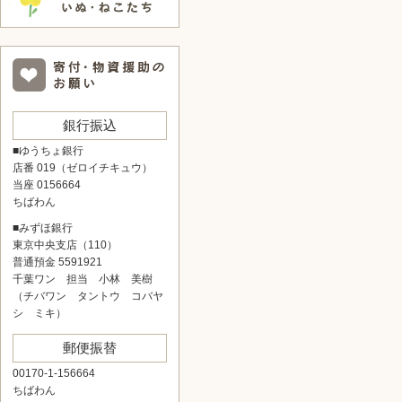
銀行振込
■ゆうちょ銀行
店番 019（ゼロイチキュウ）
当座 0156664
ちばわん
■みずほ銀行
東京中央支店（110）
普通預金 5591921
千葉ワン 担当 小林 美樹
（チバワン タントウ コバヤ
シ ミキ）
郵便振替
00170-1-156664
ちばわん