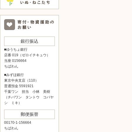
銀行振込
■ゆうちょ銀行
店番 019（ゼロイチキュウ）
当座 0156664
ちばわん
■みずほ銀行
東京中央支店（110）
普通預金 5591921
千葉ワン 担当 小林 美樹
（チバワン タントウ コバヤ
シ ミキ）
郵便振替
00170-1-156664
ちばわん