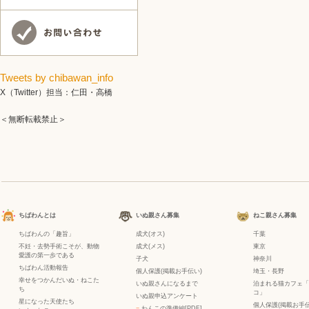
Tweets by chibawan_info
X（Twitter）担当：仁田・高橋
＜無断転載禁止＞
ちばわんとは
いぬ親さん募集
ねこ親さん募集
ちばわんの「趣旨」
成犬(オス)
千葉
不妊・去勢手術こそが、動物
成犬(メス)
東京
愛護の第一歩である
子犬
神奈川
ちばわん活動報告
個人保護(掲載お手伝い)
埼玉・長野
幸せをつかんだいぬ・ねこた
いぬ親さんになるまで
泊まれる猫カフェ「
ち
コ」
いぬ親申込アンケート
星になった天使たち
個人保護(掲載お手伝
−
わんこの準備編[PDF]