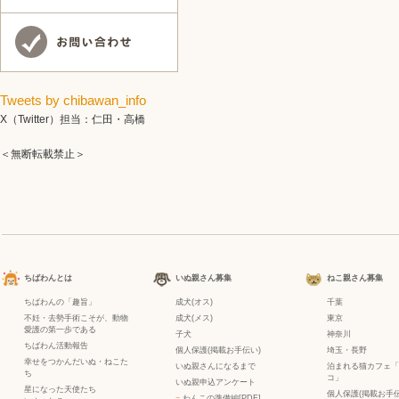
Tweets by chibawan_info
X（Twitter）担当：仁田・高橋
＜無断転載禁止＞
ちばわんとは
いぬ親さん募集
ねこ親さん募集
ちばわんの「趣旨」
成犬(オス)
千葉
不妊・去勢手術こそが、動物
成犬(メス)
東京
愛護の第一歩である
子犬
神奈川
ちばわん活動報告
個人保護(掲載お手伝い)
埼玉・長野
幸せをつかんだいぬ・ねこた
いぬ親さんになるまで
泊まれる猫カフェ「
ち
コ」
いぬ親申込アンケート
星になった天使たち
個人保護(掲載お手伝
−
わんこの準備編[PDF]