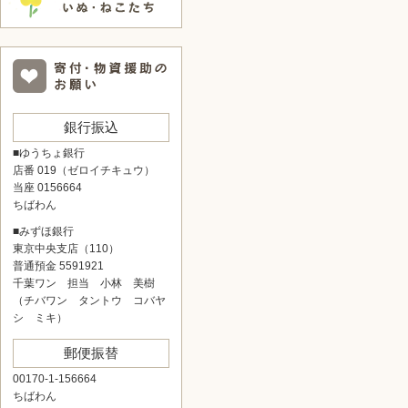
銀行振込
■ゆうちょ銀行
店番 019（ゼロイチキュウ）
当座 0156664
ちばわん
■みずほ銀行
東京中央支店（110）
普通預金 5591921
千葉ワン 担当 小林 美樹
（チバワン タントウ コバヤ
シ ミキ）
郵便振替
00170-1-156664
ちばわん