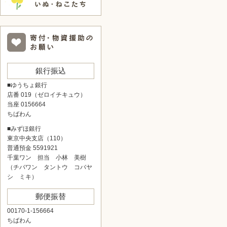
銀行振込
■ゆうちょ銀行
店番 019（ゼロイチキュウ）
当座 0156664
ちばわん
■みずほ銀行
東京中央支店（110）
普通預金 5591921
千葉ワン 担当 小林 美樹
（チバワン タントウ コバヤ
シ ミキ）
郵便振替
00170-1-156664
ちばわん