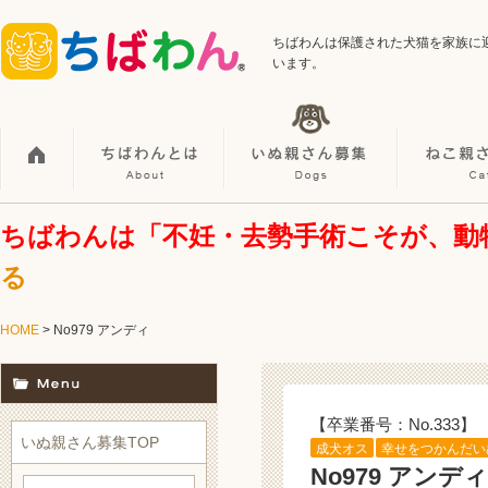
ちばわんは保護された犬猫を家族に
います。
ちばわんは「不妊・去勢手術こそが、動
る
HOME
> No979 アンディ
【卒業番号：No.333】
いぬ親さん募集TOP
成犬オス
幸せをつかんだい
No979 アンディ