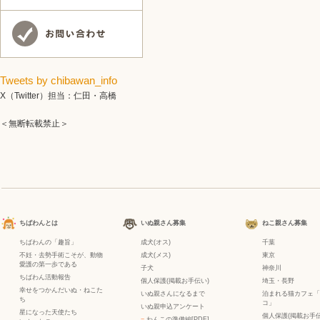
Tweets by chibawan_info
X（Twitter）担当：仁田・高橋
＜無断転載禁止＞
ちばわんとは
いぬ親さん募集
ねこ親さん募集
ちばわんの「趣旨」
成犬(オス)
千葉
不妊・去勢手術こそが、動物
成犬(メス)
東京
愛護の第一歩である
子犬
神奈川
ちばわん活動報告
個人保護(掲載お手伝い)
埼玉・長野
幸せをつかんだいぬ・ねこた
いぬ親さんになるまで
泊まれる猫カフェ「
ち
コ」
いぬ親申込アンケート
星になった天使たち
個人保護(掲載お手伝
−
わんこの準備編[PDF]