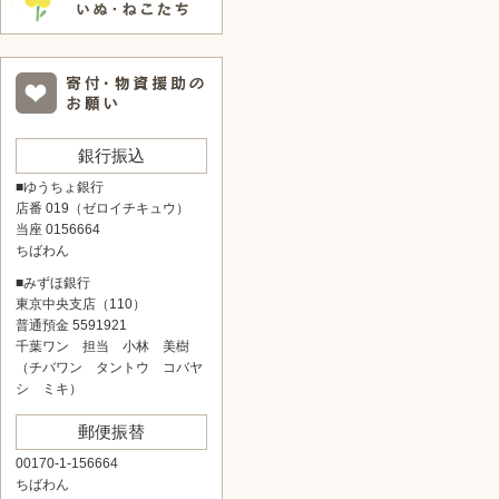
銀行振込
■ゆうちょ銀行
店番 019（ゼロイチキュウ）
当座 0156664
ちばわん
■みずほ銀行
東京中央支店（110）
普通預金 5591921
千葉ワン 担当 小林 美樹
（チバワン タントウ コバヤ
シ ミキ）
郵便振替
00170-1-156664
ちばわん