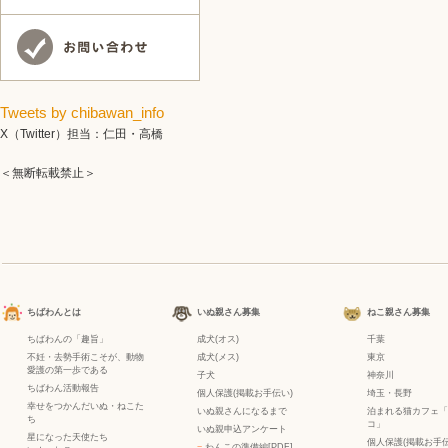
Tweets by chibawan_info
X（Twitter）担当：仁田・高橋
＜無断転載禁止＞
ちばわんとは
いぬ親さん募集
ねこ親さん募集
ちばわんの「趣旨」
成犬(オス)
千葉
不妊・去勢手術こそが、動物
成犬(メス)
東京
愛護の第一歩である
子犬
神奈川
ちばわん活動報告
個人保護(掲載お手伝い)
埼玉・長野
幸せをつかんだいぬ・ねこた
いぬ親さんになるまで
泊まれる猫カフェ「
ち
コ」
いぬ親申込アンケート
星になった天使たち
個人保護(掲載お手伝
−
わんこの準備編[PDF]