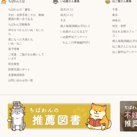
ちばわんとは
いぬ親さん募集
ねこ親さん募集
ちばわんの「趣旨」
成犬(オス)
千葉
不妊・去勢手術こそが、動物
成犬(メス)
東京
愛護の第一歩である
子犬
神奈川
ちばわん活動報告
個人保護(掲載お手伝い)
埼玉・長野
幸せをつかんだいぬ・ねこた
いぬ親さんになるまで
泊まれる猫カフェ「
ち
コ」
いぬ親申込アンケート
星になった天使たち
個人保護(掲載お手伝
−
わんこの準備編[PDF]
いぬ
・
ねこ
ねこ親さんになるま
迷子情報
ねこ親申込アンケー
ご支援・ご協力をお願いして
います
収支報告
医療支援レポート
支援物資報告
お問い合わせ先一覧