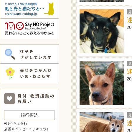
見
2
見
2
銀行振込
見
■ゆうちょ銀行
店番 019（ゼロイチキュウ）
2