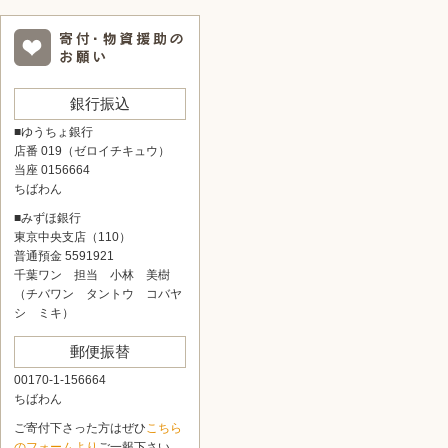
銀行振込
■ゆうちょ銀行
店番 019（ゼロイチキュウ）
当座 0156664
ちばわん
■みずほ銀行
東京中央支店（110）
普通預金 5591921
千葉ワン 担当 小林 美樹
（チバワン タントウ コバヤ
シ ミキ）
郵便振替
00170-1-156664
ちばわん
ご寄付下さった方はぜひ
こちら
のフォームより
ご一報下さい