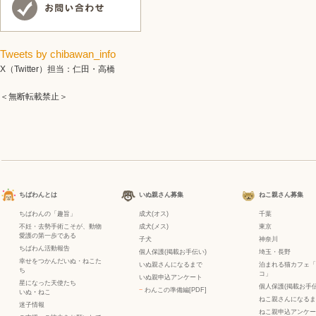
Tweets by chibawan_info
X（Twitter）担当：仁田・高橋
＜無断転載禁止＞
ちばわんとは
いぬ親さん募集
ねこ親さん募集
ちばわんの「趣旨」
成犬(オス)
千葉
不妊・去勢手術こそが、動物
成犬(メス)
東京
愛護の第一歩である
子犬
神奈川
ちばわん活動報告
個人保護(掲載お手伝い)
埼玉・長野
幸せをつかんだいぬ・ねこた
いぬ親さんになるまで
泊まれる猫カフェ「
ち
コ」
いぬ親申込アンケート
星になった天使たち
個人保護(掲載お手伝
−
わんこの準備編[PDF]
いぬ
・
ねこ
ねこ親さんになるま
迷子情報
ねこ親申込アンケー