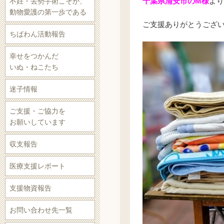
千葉県浦安市のM様
より
不妊・去勢手術こそが、
動物愛護の第一歩である
ご支援ありがとうござ
ちばわん活動報告
幸せをつかんだ
いぬ・ねこたち
迷子情報
ご支援・ご協力を
お願いしています
収支報告
医療支援レポート
支援物資報告
お問い合わせ先一覧