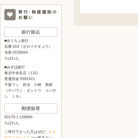
銀行振込
■ゆうちょ銀行
店番 019（ゼロイチキュウ）
当座 0156664
ちばわん
■みずほ銀行
東京中央支店（110）
普通預金 5591921
千葉ワン 担当 小林 美樹
（チバワン タントウ コバヤ
シ ミキ）
郵便振替
00170-1-156664
ちばわん
ご寄付下さった方はぜひ
こちら
のフォームより
ご一報下さい