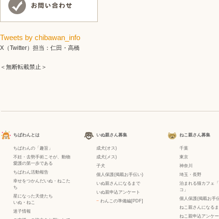
Tweets by chibawan_info
X（Twitter）担当：仁田・高橋
＜無断転載禁止＞
ちばわんとは
いぬ親さん募集
ねこ親さん募集
ちばわんの「趣旨」
成犬(オス)
千葉
不妊・去勢手術こそが、動物
成犬(メス)
東京
愛護の第一歩である
子犬
神奈川
ちばわん活動報告
個人保護(掲載お手伝い)
埼玉・長野
幸せをつかんだいぬ・ねこた
いぬ親さんになるまで
泊まれる猫カフェ「
ち
コ」
いぬ親申込アンケート
星になった天使たち
個人保護(掲載お手伝
−
わんこの準備編[PDF]
いぬ
・
ねこ
ねこ親さんになるま
迷子情報
ねこ親申込アンケー