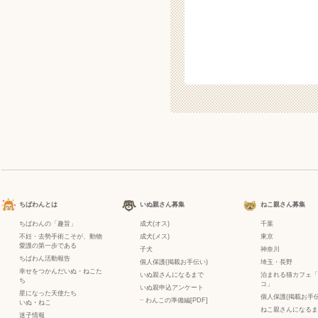
ちばわんとは
いぬ親さん募集
ねこ親さん募集
ちばわんの「趣旨」
成犬(オス)
千葉
不妊・去勢手術こそが、動物
成犬(メス)
東京
愛護の第一歩である
子犬
神奈川
ちばわん活動報告
個人保護(掲載お手伝い)
埼玉・長野
幸せをつかんだいぬ・ねこた
いぬ親さんになるまで
泊まれる猫カフェ「
ち
コ」
いぬ親申込アンケート
星になった天使たち
個人保護(掲載お手伝
−
わんこの準備編[PDF]
いぬ
・
ねこ
ねこ親さんになるま
迷子情報