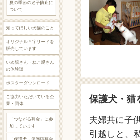
夏の季節の迷子防止に
ついて
知ってほしい犬猫のこと
オリジナルＹ字リードを
販売しています
いぬ親さん・ねこ親さん
の体験談
ポスターダウンロード
保護犬・猫
ご協力いただいている企
業・団体
夫婦共に子
「つながる募金」に参
加しています
引越しと、
「保護犬・保護猫募金