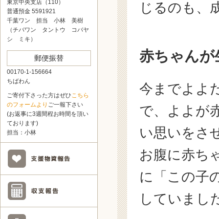
東京中央支店（110）
じるのも、
普通預金 5591921
千葉ワン 担当 小林 美樹
（チバワン タントウ コバヤ
シ ミキ）
赤ちゃんが
郵便振替
00170-1-156664
ちばわん
今までよよ
ご寄付下さった方はぜひ
こちら
のフォームより
ご一報下さい
で、よよが
(お返事に3週間程お時間を頂い
ております)
い思いをさ
担当：小林
お腹に赤ち
に「この子
していまし