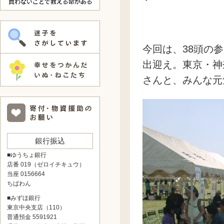
今回は、38頭の
出迎え。東京・神
さんと、みんな元
銀行振込
■ゆうちょ銀行
店番 019（ゼロイチキュウ）
当座 0156664
ちばわん
■みずほ銀行
東京中央支店（110）
普通預金 5591921