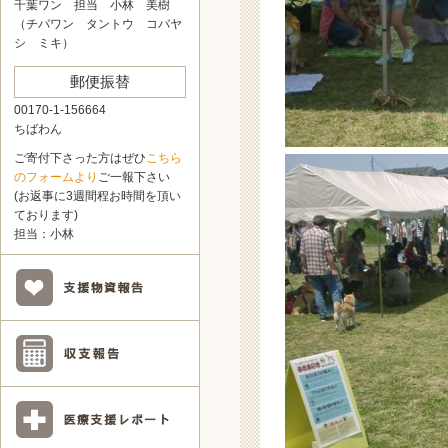
千葉ワン 担当 小林 美樹
（チバワン タントウ コバヤ
シ ミキ）
郵便振替
00170-1-156664
ちばわん
ご寄付下さった方はぜひ
こちら
のフォームより
ご一報下さい
(お返事に3週間程お時間を頂い
ております)
担当：小林