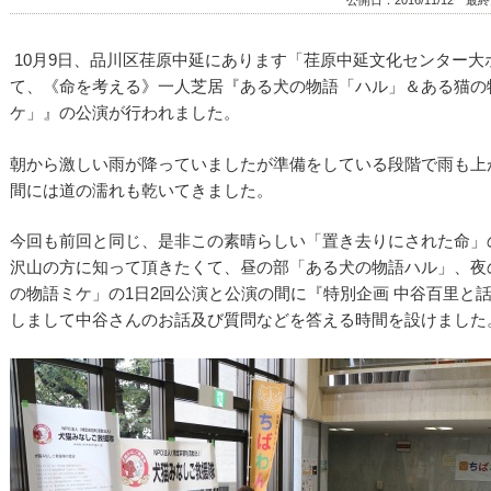
公開日：
2016/11/12
最終更新
10月9日、品川区荏原中延にあります「荏原中延文化センター大
て、《命を考える》一人芝居『ある犬の物語「ハル」＆ある猫の
ケ」』の公演が行われました。
朝から激しい雨が降っていましたが準備をしている段階で雨も上
間には道の濡れも乾いてきました。
今回も前回と同じ、是非この素晴らしい「置き去りにされた命」
沢山の方に知って頂きたくて、昼の部「ある犬の物語ハル」、夜
の物語ミケ」の1日2回公演と公演の間に『特別企画 中谷百里と
しまして中谷さんのお話及び質問などを答える時間を設けました