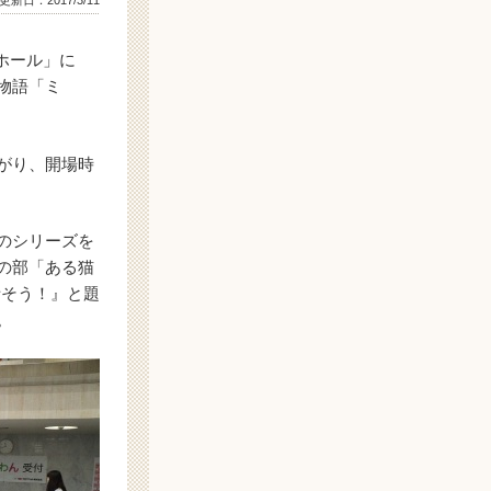
日：2017/3/11
ホール」に
物語「ミ
がり、開場時
のシリーズを
の部「ある猫
話そう！』と題
。