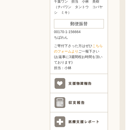
千葉ワン 担当 小林 美樹
（チバワン タントウ コバヤ
シ ミキ）
郵便振替
00170-1-156664
ちばわん
ご寄付下さった方はぜひ
こちら
のフォームより
ご一報下さい
(お返事に3週間程お時間を頂い
ております)
担当：小林