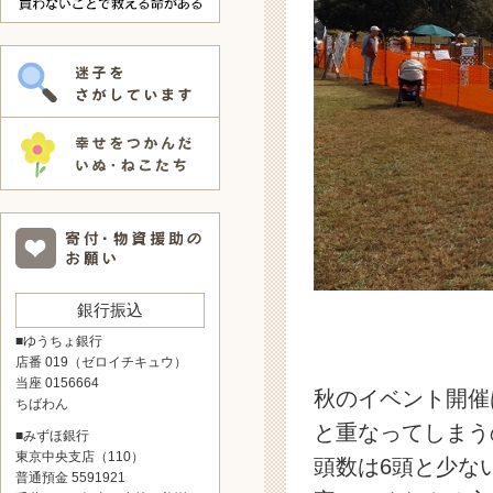
銀行振込
■ゆうちょ銀行
店番 019（ゼロイチキュウ）
当座 0156664
秋のイベント開催
ちばわん
と重なってしまう
■みずほ銀行
東京中央支店（110）
頭数は6頭と少な
普通預金 5591921