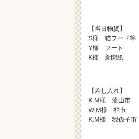
【当日物資】
S様 猫フード等
Y様 フード
K様 新聞紙
【差し入れ】
K.M様 流山市
W.M様 柏市
K.M様 我孫子市