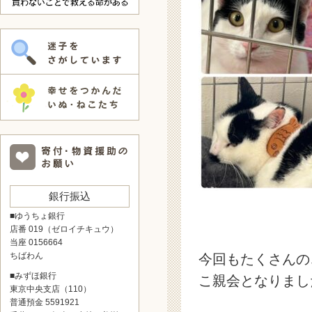
銀行振込
■ゆうちょ銀行
店番 019（ゼロイチキュウ）
当座 0156664
ちばわん
今回もたくさんの
■みずほ銀行
こ親会となりまし
東京中央支店（110）
普通預金 5591921