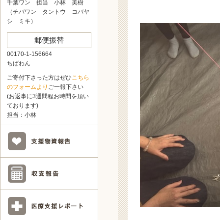
千葉ワン 担当 小林 美樹
（チバワン タントウ コバヤ
シ ミキ）
郵便振替
00170-1-156664
ちばわん
ご寄付下さった方はぜひ
こちら
のフォームより
ご一報下さい
(お返事に3週間程お時間を頂い
ております)
担当：小林