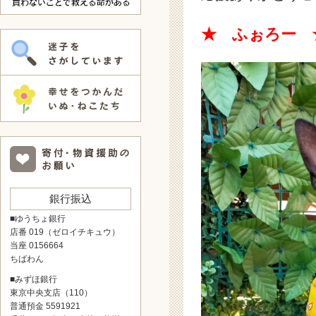
★ ふぉろー 
銀行振込
■ゆうちょ銀行
店番 019（ゼロイチキュウ）
当座 0156664
ちばわん
■みずほ銀行
東京中央支店（110）
普通預金 5591921