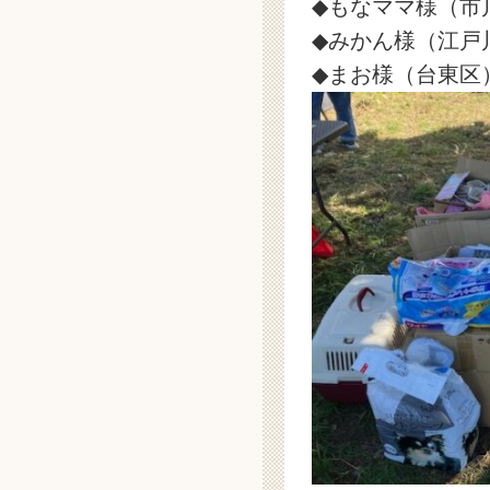
◆もなママ様（市
◆みかん様（江戸
◆まお様（台東区