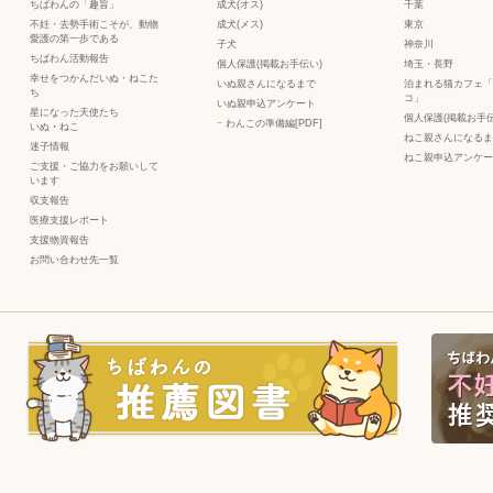
ちばわんの「趣旨」
成犬(オス)
千葉
不妊・去勢手術こそが、動物
成犬(メス)
東京
愛護の第一歩である
子犬
神奈川
ちばわん活動報告
個人保護(掲載お手伝い)
埼玉・長野
幸せをつかんだいぬ・ねこた
いぬ親さんになるまで
泊まれる猫カフェ「
ち
コ」
いぬ親申込アンケート
星になった天使たち
個人保護(掲載お手伝
−
わんこの準備編[PDF]
いぬ
・
ねこ
ねこ親さんになるま
迷子情報
ねこ親申込アンケー
ご支援・ご協力をお願いして
います
収支報告
医療支援レポート
支援物資報告
お問い合わせ先一覧