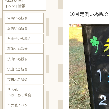
ちばわん主催
イベント情報
10月定例いぬ親
篠崎いぬ親会
船橋いぬ親会
八王子いぬ親会
葛飾いぬ親会
流山いぬ親会
流山ねこ親会
市川ねこ親会
その他
いぬ・ねこ親会
その他イベント