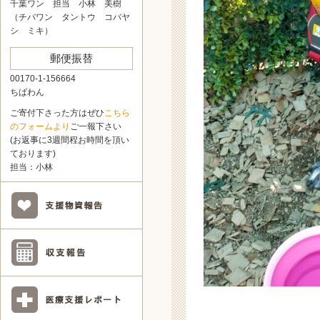
千葉ワン 担当 小林 美樹
（チバワン タントウ コバヤ
シ ミキ）
郵便振替
00170-1-156664
ちばわん
ご寄付下さった方はぜひ
こちら
のフォームより
ご一報下さい
(お返事に3週間程お時間を頂い
ております)
担当：小林